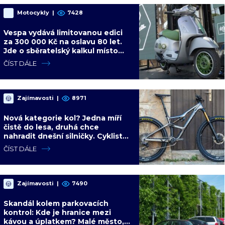
Motocykly
|
7428
Vespa vydává limitovanou edici
za 300 000 Kč na oslavu 80 let.
Jde o sběratelský kalkul místo
jízdního upgradu
ČÍST DÁLE
Zajímavosti
|
8971
Nová kategorie kol? Jedna míří
čistě do lesa, druhá chce
nahradit dnešní silničky. Cyklisté
mají rozporuplné názory
ČÍST DÁLE
Zajímavosti
|
7490
Skandál kolem parkovacích
kontrol: Kde je hranice mezi
kávou a úplatkem? Malé město,