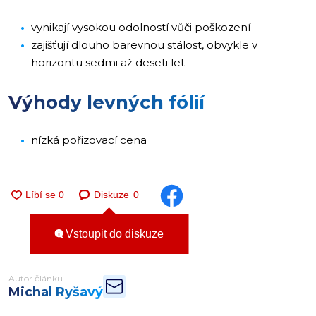
vynikají vysokou odolností vůči poškození
zajišťují dlouho barevnou stálost, obvykle v
horizontu sedmi až deseti let
Výhody levných fólií
nízká pořizovací cena
Diskuze
0
Vstoupit do diskuze
Autor článku
Michal Ryšavý