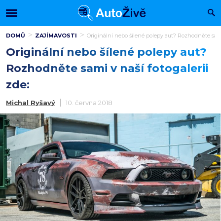
DOMŮ
ZAJÍMAVOSTI
Originální nebo šílené polepy aut? Rozhodněte sami 
Originální nebo šílené polepy aut?
Rozhodněte sami v naší fotogalerii
zde:
Michal Ryšavý
10. června 2018