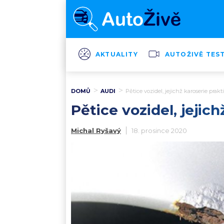
AKTUALITY
AUTOŽIVĚ TES
DOMŮ
AUDI
Pětice vozidel, jejichž karoserie prak
Pětice vozidel, jejic
Michal Ryšavý
18. prosince 2020