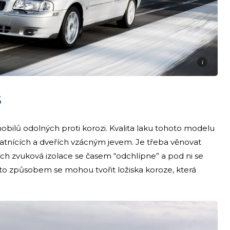
i
S
ilů odolných proti korozi. Kvalita laku tohoto modelu
blatnících a dveřích vzácným jevem. Je třeba věnovat
ch zvuková izolace se časem “odchlípne” a pod ni se
mto způsobem se mohou tvořit ložiska koroze, která