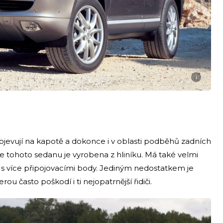
i
objevují na kapotě a dokonce i v oblasti podběhů zadních
ie tohoto sedanu je vyrobena z hliníku. Má také velmi
 s více připojovacími body. Jediným nedostatkem je
ou často poškodí i ti nejopatrnější řidiči.