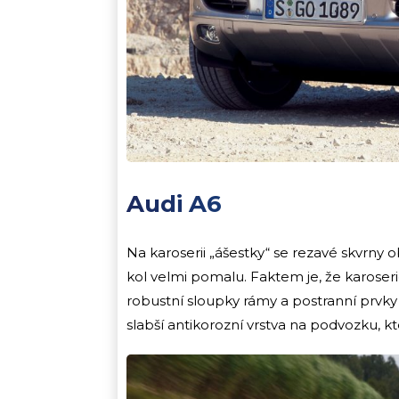
Audi A6
Na karoserii „ášestky“ se rezavé skvrny 
kol velmi pomalu. Faktem je, že karoser
robustní sloupky rámy a postranní prvky
slabší antikorozní vrstva na podvozku, kter