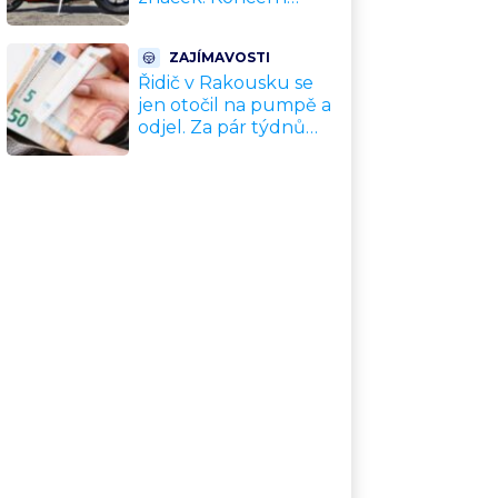
přiznal, že jeho dekády
fungující model je u
ZAJÍMAVOSTI
konce
Řidič v Rakousku se
jen otočil na pumpě a
odjel. Za pár týdnů
mu přišel dopis od
advokáta s
požadavkem 9 300 Kč