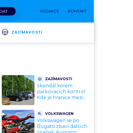
REDAKCE
KONTAKT
ZAJÍMAVOSTI
ZAJÍMAVOSTI
Skandál kolem
parkovacích kontrol:
Kde je hranice mezi
kávou a úplatkem?
Malé město, malá
VOLKSWAGEN
výhoda, velký
Volkswagen se po
problém
Bugatti zbaví dalších
značek. Koncern