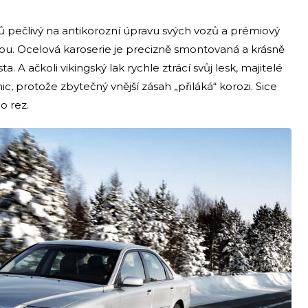
 pečlivý na antikorozní úpravu svých vozů a prémiový
u. Ocelová karoserie je precizně smontovaná a krásně
 A ačkoli vikingský lak rychle ztrácí svůj lesk, majitelé
c, protože zbytečný vnější zásah „přiláká“ korozi. Sice
o rez.