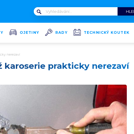
TY
OJETINY
RADY
TECHNICKÝ KOUTEK
ticky nerezaví
hž karoserie prakticky nerezaví