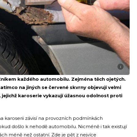
i
ečníkem každého automobilu. Zejména těch ojetých.
zatímco na jiných se červené skvrny objevují velmi
 jejichž karoserie vykazují úžasnou odolnost proti
na karoserii závisí na provozních podmínkách
pokud došlo k nehodě automobilu. Nicméně i tak existují
ch méně než ostatní. Zde je pět z nejvíce