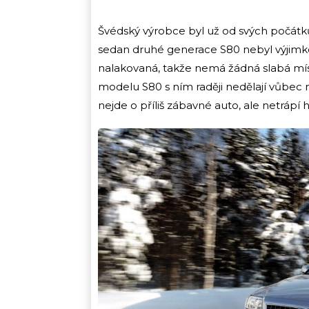
Švédský výrobce byl už od svých počátků
sedan druhé generace S80 nebyl výjimko
nalakovaná, takže nemá žádná slabá místa.
modelu S80 s ním raději nedělají vůbec ni
nejde o příliš zábavné auto, ale netrápí h