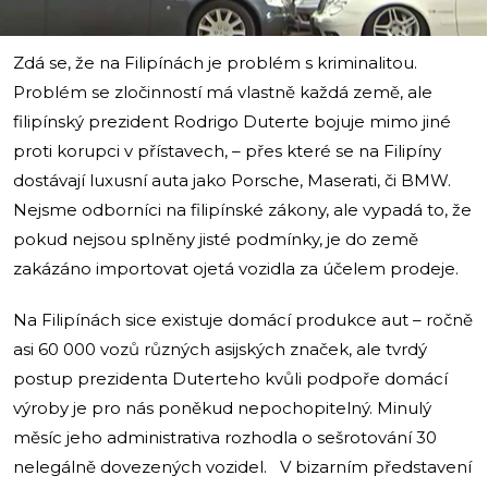
Zdá se, že na Filipínách je problém s kriminalitou.
Problém se zločinností má vlastně každá země, ale
filipínský prezident Rodrigo Duterte bojuje mimo jiné
proti korupci v přístavech, – přes které se na Filipíny
dostávají luxusní auta jako Porsche, Maserati, či BMW.
Nejsme odborníci na filipínské zákony, ale vypadá to, že
pokud nejsou splněny jisté podmínky, je do země
zakázáno importovat ojetá vozidla za účelem prodeje.
Na Filipínách sice existuje domácí produkce aut – ročně
asi 60 000 vozů různých asijských značek, ale tvrdý
postup prezidenta Duterteho kvůli podpoře domácí
výroby je pro nás poněkud nepochopitelný. Minulý
měsíc jeho administrativa rozhodla o sešrotování 30
nelegálně dovezených vozidel. V bizarním představení