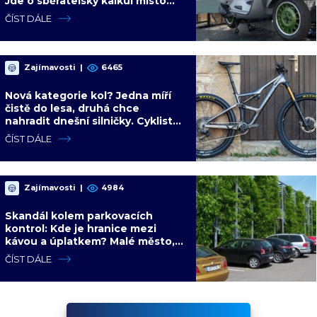
Jde o sběratelský kalkul místo
jízdního upgradu
ČÍST DÁLE
Zajímavosti
|
6465
Nová kategorie kol? Jedna míří
čistě do lesa, druhá chce
nahradit dnešní silničky. Cyklisté
mají rozporuplné názory
ČÍST DÁLE
Zajímavosti
|
4984
Skandál kolem parkovacích
kontrol: Kde je hranice mezi
kávou a úplatkem? Malé město,
malá výhoda, velký problém
ČÍST DÁLE