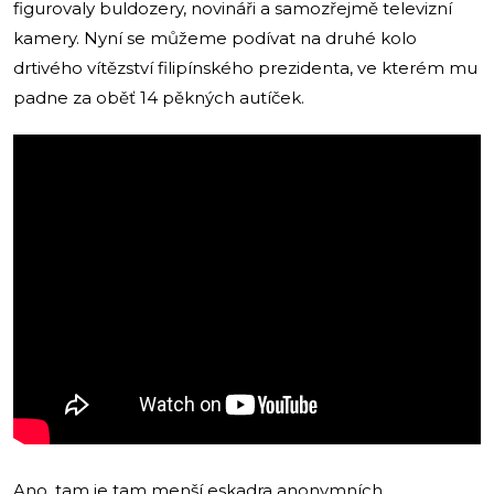
figurovaly buldozery, novináři a samozřejmě televizní
kamery. Nyní se můžeme podívat na druhé kolo
drtivého vítězství filipínského prezidenta, ve kterém mu
padne za oběť 14 pěkných autíček.
Ano, tam je tam menší eskadra anonymních