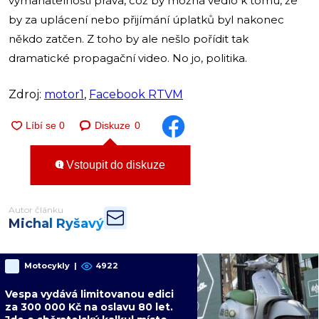
vymahatelnosti práva, což by možná vedlo k tomu, že
by za uplácení nebo přijímání úplatků byl nakonec
někdo zatčen. Z toho by ale nešlo pořídit tak
dramatické propagační video. No jo, politika.
Zdroj:
motor1
,
Facebook RTVM
Diskuze
0
Vstoupit do diskuze
Autor článku
Michal Ryšavý
Motocykly
|
4922
Vespa vydává limitovanou edici
za 300 000 Kč na oslavu 80 let.