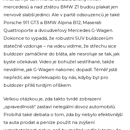
mercedesů a nad ztrátou BMW Z1 budou plakat jen
nervově slabší jedinci. Ale v partě odsouzenců je také
Porsche 911 GT3 a BMW Alpina B12, Maserati
Quattroporte a dvoudveřový Mercedes G-Wagen.
Dokonce to vypadá, že robustní SUV buldozerům
statečně vzdoruje – na videu vidíme, že střechu sice
buldozer zamáčkne do bláta, ale nesroluje se tak, jak
byste očekávali. Video je bohužel sestříhané, takže
nevidíme, jak G-Wagen nakonec dopadl. Téměř jistě
nepřežil, ale nepřekvapilo by nás, kdyby byl pro
buldozer příliš tvrdým oříškem.
Velkou otázkou je, zda takto tvrdé zobrazení
„spravedlnosti“ zastaví nelegální dovoz automobilů.
Probíhá také debata o tom, zda by nebylo efektivnější
ta auta prodat a peníze použít na zvýšení