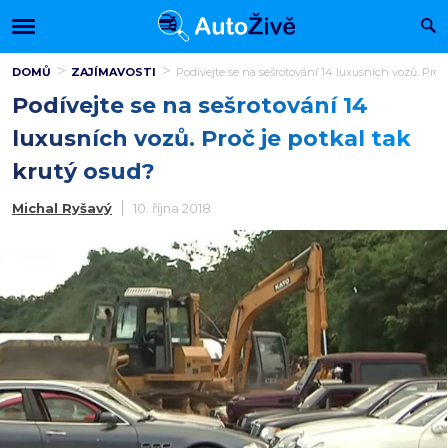
DOMŮ
ZAJÍMAVOSTI
Podívejte se na sešrotování 14 luxusních vozů. Proč
Podívejte se na sešrotování 14
luxusních vozů. Proč je potkal tak
krutý osud?
Michal Ryšavý
10. října 2018