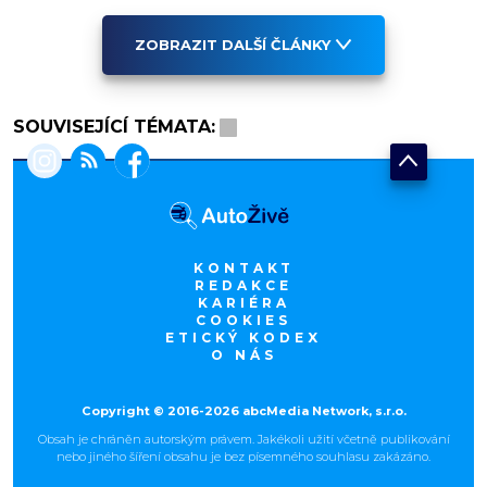
ZOBRAZIT DALŠÍ ČLÁNKY
SOUVISEJÍCÍ TÉMATA:
KONTAKT
REDAKCE
KARIÉRA
COOKIES
ETICKÝ KODEX
O NÁS
Copyright © 2016-2026 abcMedia Network, s.r.o.
Obsah je chráněn autorským právem. Jakékoli užití včetně publikování
nebo jiného šíření obsahu je bez písemného souhlasu zakázáno.