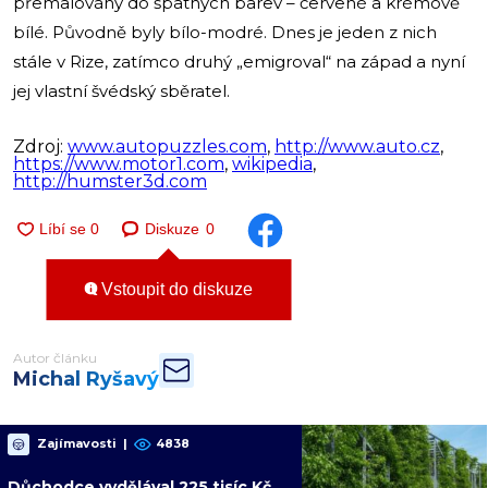
přemalovány do špatných barev – červené a krémově
bílé. Původně byly bílo-modré. Dnes je jeden z nich
stále v Rize, zatímco druhý „emigroval“ na západ a nyní
jej vlastní švédský sběratel.
Zdroj:
www.autopuzzles.com
,
http://www.auto.cz
,
https://www.motor1.com
,
wikipedia
,
http://humster3d.com
Diskuze
0
Vstoupit do diskuze
Autor článku
Michal Ryšavý
Zajímavosti
|
4838
Důchodce vydělával 225 tisíc Kč