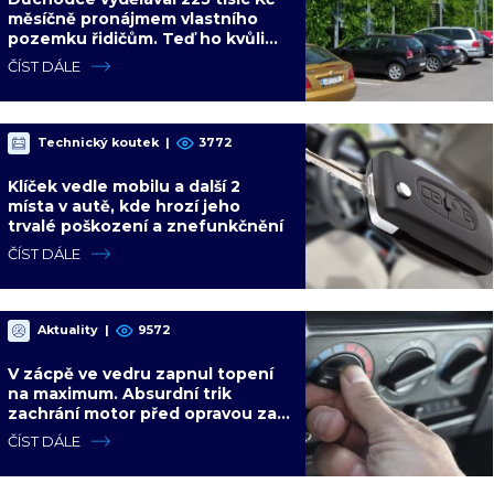
měsíčně pronájmem vlastního
pozemku řidičům. Teď ho kvůli
tomu čeká soud
ČÍST DÁLE
Technický koutek
|
3772
Klíček vedle mobilu a další 2
místa v autě, kde hrozí jeho
trvalé poškození a znefunkčnění
ČÍST DÁLE
Aktuality
|
9572
V zácpě ve vedru zapnul topení
na maximum. Absurdní trik
zachrání motor před opravou za
desítky tisíc
ČÍST DÁLE