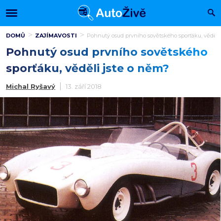
DOMŮ
ZAJÍMAVOSTI
Pohnutý osud prvního sovětského sporťáku, věděli
Pohnutý osud prvního sovětského
sporťáku, věděli jste o něm?
Michal Ryšavý
13. září 2018