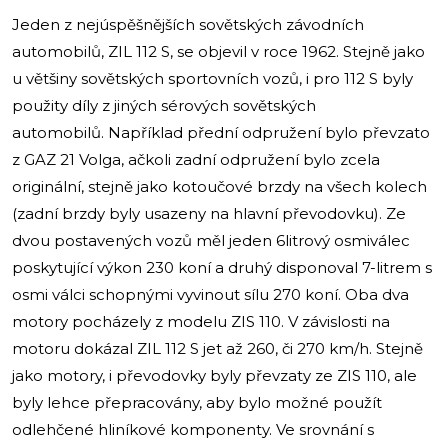
Jeden z nejúspěšnějších sovětských závodních
automobilů, ZIL 112 S, se objevil v roce 1962. Stejně jako
u většiny sovětských sportovních vozů, i pro 112 S byly
použity díly z jiných sérových sovětských
automobilů. Například přední odpružení bylo převzato
z GAZ 21 Volga, ačkoli zadní odpružení bylo zcela
originální, stejně jako kotoučové brzdy na všech kolech
(zadní brzdy byly usazeny na hlavní převodovku). Ze
dvou postavených vozů měl jeden 6litrový osmiválec
poskytující výkon 230 koní a druhý disponoval 7-litrem s
osmi válci schopnými vyvinout sílu 270 koní. Oba dva
motory pocházely z modelu ZIS 110. V závislosti na
motoru dokázal ZIL 112 S jet až 260, či 270 km/h. Stejně
jako motory, i převodovky byly převzaty ze ZIS 110, ale
byly lehce přepracovány, aby bylo možné použít
odlehčené hliníkové komponenty. Ve srovnání s