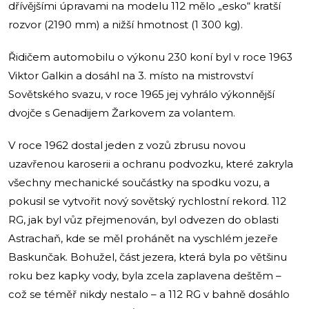
dřívějšími úpravami na modelu 112 mělo „esko“ kratší
rozvor (2190 mm) a nižší hmotnost (1 300 kg).
Řidičem automobilu o výkonu 230 koní byl v roce 1963
Viktor Galkin a dosáhl na 3. místo na mistrovství
Sovětského svazu, v roce 1965 jej vyhrálo výkonnější
dvojče s Genadijem Žarkovem za volantem.
V roce 1962 dostal jeden z vozů zbrusu novou
uzavřenou karoserii a ochranu podvozku, které zakryla
všechny mechanické součástky na spodku vozu, a
pokusil se vytvořit nový sovětský rychlostní rekord. 112
RG, jak byl vůz přejmenován, byl odvezen do oblasti
Astrachaň, kde se měl prohánět na vyschlém jezeře
Baskunčak. Bohužel, část jezera, která byla po většinu
roku bez kapky vody, byla zcela zaplavena deštěm –
což se téměř nikdy nestalo – a 112 RG v bahně dosáhlo