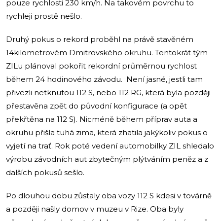
pouze rychlosti 230 km/h. Na takovém povrchu to
rychleji prostě nešlo.
Druhý pokus o rekord proběhl na právě stavěném
14kilometrovém Dmitrovského okruhu. Tentokrát tým
ZILu plánoval pokořit rekordní průměrnou rychlost
během 24 hodinového závodu. Není jasné, jestli tam
přivezli netknutou 112 S, nebo 112 RG, která byla později
přestavěna zpět do původní konfigurace (a opět
překřtěna na 112 S). Nicméně během příprav auta a
okruhu přišla tuhá zima, která zhatila jakýkoliv pokus o
vyjetí na trať. Rok poté vedení automobilky ZIL shledalo
výrobu závodních aut zbytečným plýtváním peněz a z
dalších pokusů sešlo.
Po dlouhou dobu zůstaly oba vozy 112 S kdesi v továrně
a později našly domov v muzeu v Rize. Oba byly