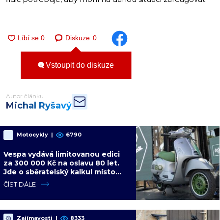
Diskuze
0
Vstoupit do diskuze
Autor článku
Michal Ryšavý
Motocykly
|
6790
Vespa vydává limitovanou edici
za 300 000 Kč na oslavu 80 let.
Jde o sběratelský kalkul místo
jízdního upgradu
ČÍST DÁLE
Zajímavosti
|
8333