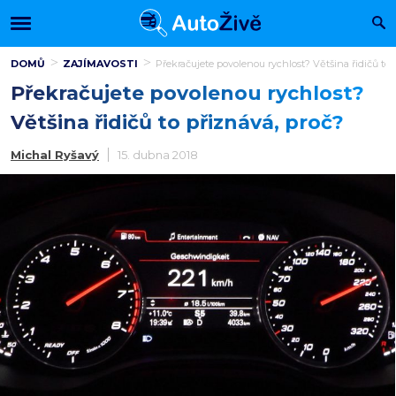
DOMŮ
ZAJÍMAVOSTI
Překračujete povolenou rychlost? Většina řidičů to 
Překračujete povolenou rychlost?
Většina řidičů to přiznává, proč?
Michal Ryšavý
15. dubna 2018