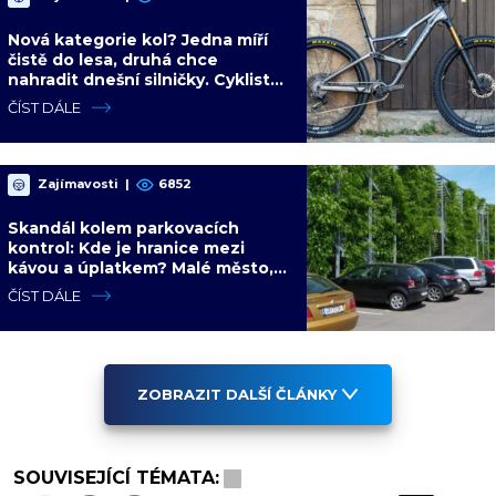
Nová kategorie kol? Jedna míří
čistě do lesa, druhá chce
nahradit dnešní silničky. Cyklisté
mají rozporuplné názory
ČÍST DÁLE
Zajímavosti
|
6852
Skandál kolem parkovacích
kontrol: Kde je hranice mezi
kávou a úplatkem? Malé město,
malá výhoda, velký problém
ČÍST DÁLE
ZOBRAZIT DALŠÍ ČLÁNKY
SOUVISEJÍCÍ TÉMATA: