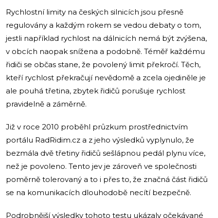
Rychlostní limity na českých silnicích jsou přesně
regulovány a každým rokem se vedou debaty o tom,
jestli například rychlost na dálnicích nemá být zvýšena,
v obcích naopak snížena a podobně. Téměř každému
řidiči se občas stane, že povolený limit překročí. Těch,
kteří rychlost překračují nevědomě a zcela ojediněle je
ale pouhá třetina, zbytek řidičů porušuje rychlost
pravidelně a záměrně.
Již v roce 2010 proběhl průzkum prostřednictvím
portálu RadRidim.cz a z jeho výsledků vyplynulo, že
bezmála dvě třetiny řidičů sešlápnou pedál plynu více,
než je povoleno. Tento jev je zároveň ve společnosti
poměrně tolerovaný a to i přes to, že značná část řidičů
se na komunikacích dlouhodobě necítí bezpečně.
Podrobnější výsledky tohoto testu ukázaly očekávané