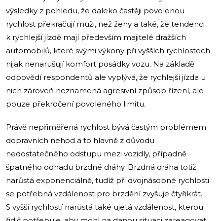
výsledky z pohledu, že daleko častěji povolenou
rychlost překračují muži, než ženy a také, že tendenci
k rychlejší jízdě mají především majitelé dražších
automobilů, které svými výkony při vyšších rychlostech
nijak nenarušují komfort posádky vozu. Na základě
odpovědí respondentů ale vyplývá, že rychlejší jízda u
nich zároveň neznamená agresivní způsob řízení, ale
pouze překročení povoleného limitu.
Právě nepřiměřená rychlost bývá častým problémem
dopravních nehod a to hlavně z důvodu
nedostatečného odstupu mezi vozidly, případně
špatného odhadu brzdné dráhy. Brzdná dráha totiž
narůstá exponenciálně, tudíž při dvojnásobné rychlosti
se potřebná vzdálenost pro brzdění zvyšuje čtyřikrát.
S vyšší rychlostí narůstá také ujetá vzdálenost, kterou
řidič potřebuje, aby mohl na danou situaci zareagovat.