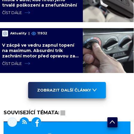
trvalé poškození a znefunkčnění
ČÍST DÁLE
Aktuality
|
11932
V zácpě ve vedru zapnul topení
na maximum. Absurdní trik
zachrání motor před opravou za
desítky tisíc
ČÍST DÁLE
ZOBRAZIT DALŠÍ ČLÁNKY
SOUVISEJÍCÍ TÉMATA: