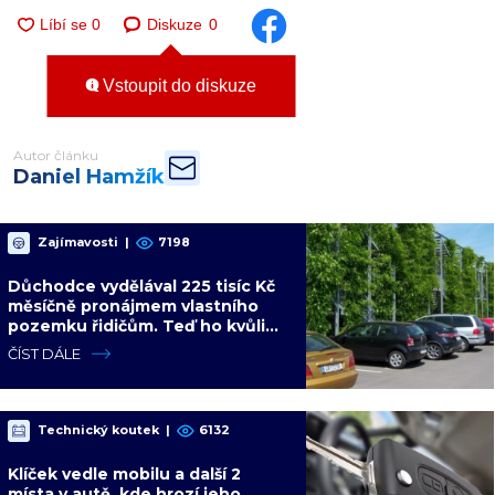
Diskuze
0
Vstoupit do diskuze
Autor článku
Daniel Hamžík
Zajímavosti
|
7198
Důchodce vydělával 225 tisíc Kč
měsíčně pronájmem vlastního
pozemku řidičům. Teď ho kvůli
tomu čeká soud
ČÍST DÁLE
Technický koutek
|
6132
Klíček vedle mobilu a další 2
místa v autě, kde hrozí jeho