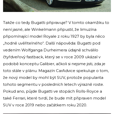
Takže co tedy Bugatti připravuje? V tomto okamžiku to
není jasné, ale Winkelmann připustil, že limuzína
připomínající model Royale z roku 1927 by byla něco
„hodně uvěřitelného“. Další nápověda: Bugatti pod
vedením Wolfganga Durheimera údajně schválilo
čtyřdveřový fastback, který se v roce 2009 ukázal v
podobě konceptu Galibier, ačkoli si nejsme jisti, zda je
toto stále v plánu. Magazín CarAdvice spekuluje o tom,
že nový model by mohl být SUV, protože popularita
tohoto segmentu v posledních letech výrazně roste.
Pokud ano, půjde Bugatti ve stopách Rolls-Royce a
také Ferrari, které tvrdí, že bude mít připraven model
SUV v roce 2019 nebo začátkem roku 2020.