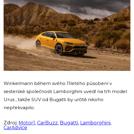
Winkelmann během svého 11letého působení v
sesterské společnosti Lamborghini uvedl na trh model
Urus , takže SUV od Bugatti by určitě nikoho
nepřekvapilo.
Zdroj:
Motor1
,
CarBuzz
,
Bugatti
,
Lamborghini
,
CarAdvice