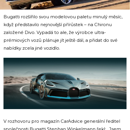
Bugatti rozšířilo svou modelovou paletu minulý měsíc,
když představilo nejnovější přírůstek – na Chironu
založené Divo. Vypadá to ale, že výrobce ultra-
prémiových vozů plánuje jít ještě dál, a přidat do své
nabídky zcela jiné vozidlo.
V rozhovoru pro magazín CarAdvice generální ředitel
společnosti Bugatti Stephan Winkelmann řekl: „Jsem