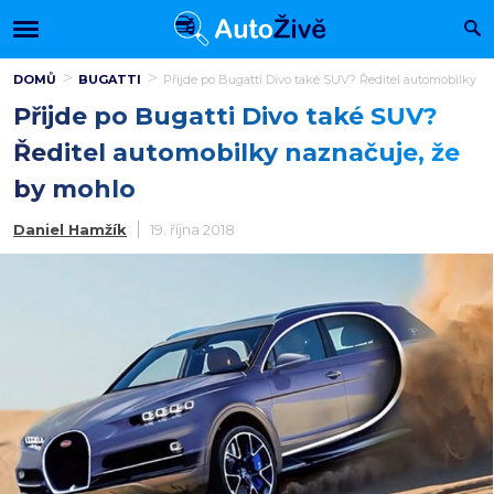
DOMŮ
BUGATTI
Přijde po Bugatti Divo také SUV? Ředitel automobilky n
Přijde po Bugatti Divo také SUV?
Ředitel automobilky naznačuje, že
by mohlo
Daniel Hamžík
19. října 2018