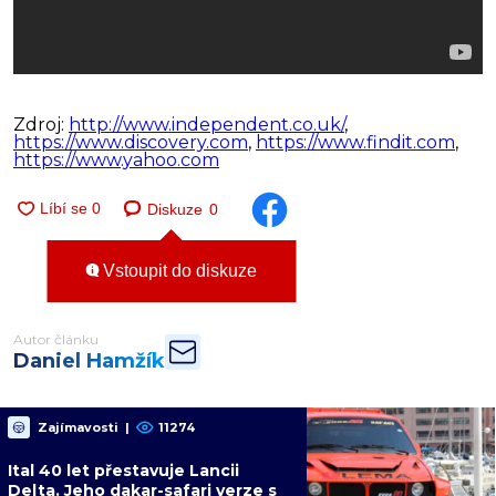
Zdroj:
http://www.independent.co.uk/
,
https://www.discovery.com
,
https://www.findit.com
,
https://www.yahoo.com
Diskuze
0
Vstoupit do diskuze
Autor článku
Daniel Hamžík
Zajímavosti
|
11274
Ital 40 let přestavuje Lancii
Delta. Jeho dakar-safari verze s