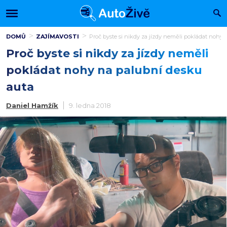
DOMŮ
ZAJÍMAVOSTI
Proč byste si nikdy za jízdy neměli pokládat nohy 
Proč byste si nikdy za jízdy neměli
pokládat nohy na palubní desku
auta
Daniel Hamžík
9. ledna 2018