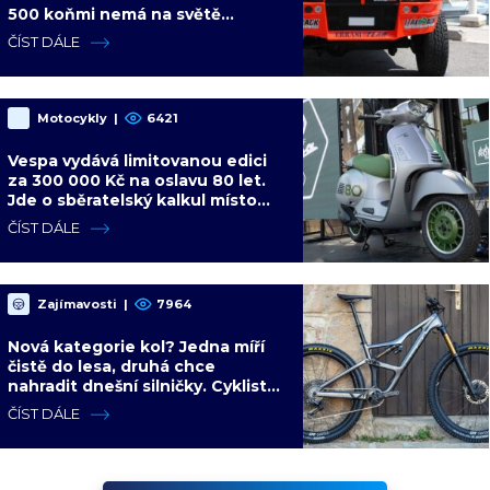
500 koňmi nemá na světě
konkurenci
ČÍST DÁLE
Motocykly
|
6421
Vespa vydává limitovanou edici
za 300 000 Kč na oslavu 80 let.
Jde o sběratelský kalkul místo
jízdního upgradu
ČÍST DÁLE
Zajímavosti
|
7964
Nová kategorie kol? Jedna míří
čistě do lesa, druhá chce
nahradit dnešní silničky. Cyklisté
mají rozporuplné názory
ČÍST DÁLE