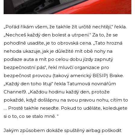
„Pořád říkám všem, že takhle žít určitě nechtějí,“ řekla.
„Nechceš každý den bolest a utrpení.“ Za to, že se
pohodlně usadíte, je to obrovská cena. „Tato hrozná
nehoda ukazuje, jak je důležité mít obě nohy na
podlaze auta a mít po celou dobu jízdy zapnutý
bezpečnostní pás“, řekl mluvčí organizace pro
bezpečnost provozu (takový americký BESIP) Brake.
„Každý den toho lituji“ řekla Tatumová novinářům
Channel9. „Každou hodinu každý den, protože
pokaždé, když došlápnu na svou pravou nohu, cítím to
… Prostě takhle neseďte. Pokud to uděláte, koledujete
si o to, co se stalo mně. “
Jakým způsobem dokáže spuštěný airbag poškodit