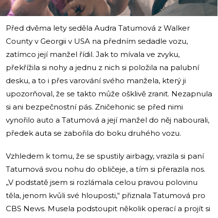
Před dvěma lety seděla Audra Tatumová z Walker
County v Georgii v USA na předním sedadle vozu,
zatímco její manžel řídil. Jak to mívala ve zvyku,
překřížila si nohy a jednu z nich si položila na palubní
desku, a to i přes varování svého manžela, který ji
upozorňoval, že se takto může ošklivě zranit. Nezapnula
si ani bezpečnostní pás. Zničehonic se před nimi
vynořilo auto a Tatumová a její manžel do něj nabourali,
předek auta se zabořila do boku druhého vozu.
Vzhledem k tomu, že se spustily airbagy, vrazila si paní
Tatumová svou nohu do obličeje, a tím si přerazila nos.
„V podstatě jsem si rozlámala celou pravou polovinu
těla, jenom kvůli své hlouposti,“ přiznala Tatumová pro
CBS News. Musela podstoupit několik operací a projít si