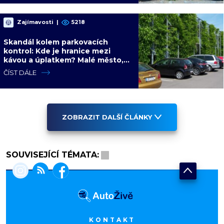
Zajímavosti
|
5218
Skandál kolem parkovacích
kontrol: Kde je hranice mezi
kávou a úplatkem? Malé město,
malá výhoda, velký problém
ČÍST DÁLE
ZOBRAZIT DALŠÍ ČLÁNKY
SOUVISEJÍCÍ TÉMATA:
KONTAKT