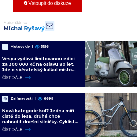
Vstoupit do diskuze
Autor článku
Michal Ryšavý
Motocykly
|
5156
Vespa vydává limitovanou edici
za 300 000 Kč na oslavu 80 let.
Jde o sběratelský kalkul místo
jízdního upgradu
ČÍST DÁLE
Zajímavosti
|
6699
Nová kategorie kol? Jedna míří
čistě do lesa, druhá chce
nahradit dnešní silničky. Cyklisté
mají rozporuplné názory
ČÍST DÁLE