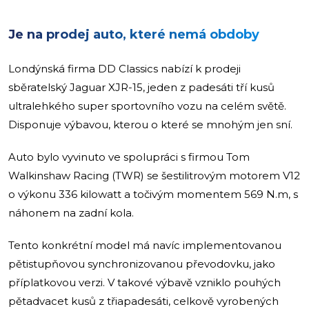
Je na prodej auto, které nemá obdoby
Londýnská firma DD Classics nabízí k prodeji
sběratelský Jaguar XJR-15, jeden z padesáti tří kusů
ultralehkého super sportovního vozu na celém světě.
Disponuje výbavou, kterou o které se mnohým jen sní.
Auto bylo vyvinuto ve spolupráci s firmou Tom
Walkinshaw Racing (TWR) se šestilitrovým motorem V12
o výkonu 336 kilowatt a točivým momentem 569 N.m, s
náhonem na zadní kola.
Tento konkrétní model má navíc implementovanou
pětistupňovou synchronizovanou převodovku, jako
příplatkovou verzi. V takové výbavě vzniklo pouhých
pětadvacet kusů z třiapadesáti, celkově vyrobených