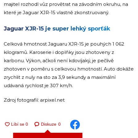
majitel rozhodl vůz provětrat na závodním okruhu, na
které je Jaguar XJR-15 vlastně zkonstruovaný.
Jaguar XJR-15 je super lehký sporťák
Celková hmotnost Jaguaru XJR-15 je pouhých 1 062
kilogramů. Karoserie i doplňky jsou zhotoveny z
karbonu. Výkon, ačkoli není kdovíjaký, je pečlivě
zhotoven v poměru s celkovou hmotností. Auto dokáže
zrychlit z nuly na sto za 3,9 sekundy a maximální
udávaná rychlost je 307 km/h.
Zdroj fotografií: arpixel.net
Diskuze
0