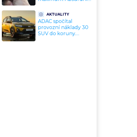
trik zachrání motor
před opravou za
AKTUALITY
desítky tisíc
ADAC spočítal
provozní náklady 30
SUV do koruny.
Nejlevnější vyjde na
tisíce Kč měsíčně,
nejdražší na
trojnásobek