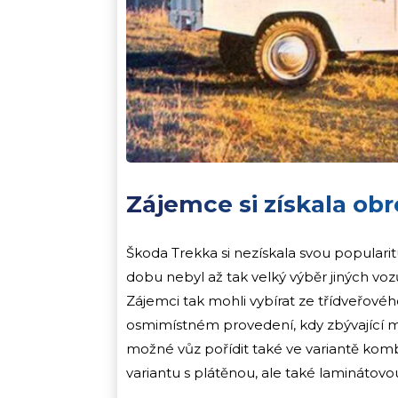
Zájemce si získala obr
Škoda Trekka si nezískala svou popular
dobu nebyl až tak velký výběr jiných vozů
Zájemci tak mohli vybírat ze třídveřové
osmimístném provedení, kdy zbývající mís
možné vůz pořídit také ve variantě kombi
variantu s plátěnou, ale také laminátovo