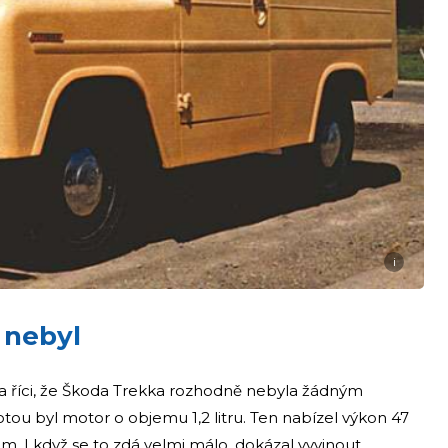
i
 nebyl
a říci, že Škoda Trekka rozhodně nebyla žádným
tou byl motor o objemu 1,2 litru. Ten nabízel výkon 47
 I když se to zdá velmi málo, dokázal vyvinout