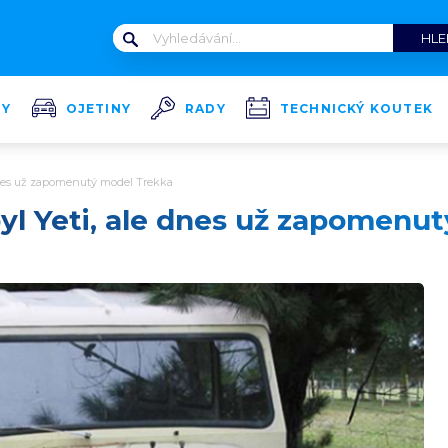
TY
OJETINY
RADY
TECHNICKÝ KOUTEK
dnes už zapomenutý model Trekka
yl Yeti, ale dnes už zapomenu