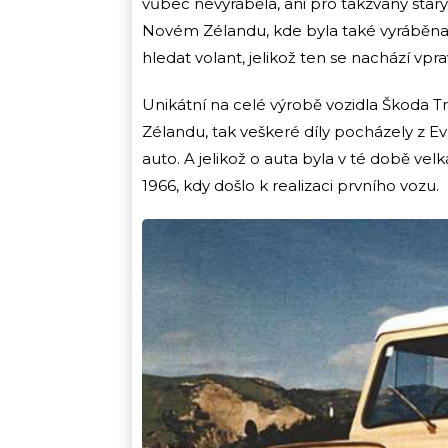
vůbec nevyráběla, ani pro takzvaný starý 
Novém Zélandu, kde byla také vyráběna
hledat volant, jelikož ten se nachází vpr
Unikátní na celé výrobě vozidla Škoda T
Zélandu, tak veškeré díly pocházely z Ev
auto. A jelikož o auta byla v té době ve
1966, kdy došlo k realizaci prvního vozu.