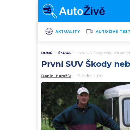
AKTUALITY
AUTOŽIVĚ TES
DOMŮ
ŠKODA
První SUV Škody nebyl Yeti, ale 
První SUV Škody neb
Daniel Hamžík
17. ledna 2020