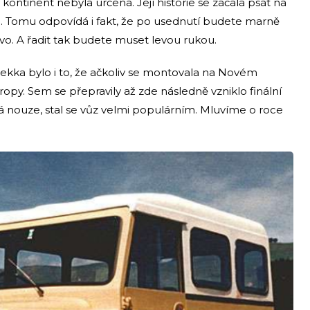
kontinent nebyla určena. Její historie se začala psát na
. Tomu odpovídá i fakt, že po usednutí budete marně
avo. A řadit tak budete muset levou rukou.
rekka bylo i to, že ačkoliv se montovala na Novém
ropy. Sem se přepravily až zde následně vzniklo finální
lká nouze, stal se vůz velmi populárním. Mluvíme o roce