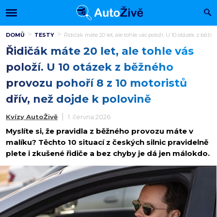
DOMŮ
TESTY
Řidičák máte 20 let, ale tohle vás položí. U 10 otázek z běžn
Řidičák máte 20 let, ale tohle vás
položí. U 10 otázek z běžného
provozu pohoří 8 z 10 motoristů
dřív, než dojde k polovině
Kvízy AutoŽivě
1. června 2026
Myslíte si, že pravidla z běžného provozu máte v
malíku? Těchto 10 situací z českých silnic pravidelně
plete i zkušené řidiče a bez chyby je dá jen málokdo.