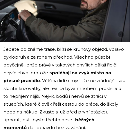
i
Jedete po známé trase, blíží se kruhový objezd, vpravo
cyklopruh a za rohem přechod. Všechno působí
obyčejně, jenže právě v takových chvílích dělají řidiči
nejvíc chyb, protože
spoléhají na zvyk místo na
přesné pravidlo
. Většina lidí si myslí, že nejzrádnější jsou
složité křižovatky, ale realita bývá mnohem prostší a o
to nepříjemnější. Nejvíc bodů i nervů se ztrácí v
situacích, které člověk řeší cestou do práce, do školy
nebo na nákup. Zkuste si už před první otázkou
tipnout, jestli byste těchto deset
běžných
momentů
dali opravdu bez zaváhání.