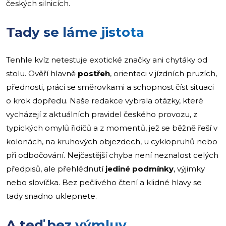
českých silnicích.
Tady se láme jistota
Tenhle kvíz netestuje exotické značky ani chytáky od
stolu. Ověří hlavně
postřeh
, orientaci v jízdních pruzích,
přednosti, práci se směrovkami a schopnost číst situaci
o krok dopředu. Naše redakce vybrala otázky, které
vycházejí z aktuálních pravidel českého provozu, z
typických omylů řidičů a z momentů, jež se běžně řeší v
kolonách, na kruhových objezdech, u cyklopruhů nebo
při odbočování. Nejčastější chyba není neznalost celých
předpisů, ale přehlédnutí
jediné podmínky
, výjimky
nebo slovíčka. Bez pečlivého čtení a klidné hlavy se
tady snadno uklepnete.
A teď bez výmluv