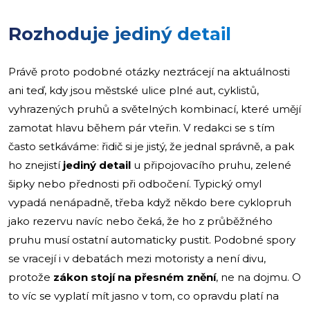
Rozhoduje jediný detail
Právě proto podobné otázky neztrácejí na aktuálnosti
ani teď, kdy jsou městské ulice plné aut, cyklistů,
vyhrazených pruhů a světelných kombinací, které umějí
zamotat hlavu během pár vteřin. V redakci se s tím
často setkáváme: řidič si je jistý, že jednal správně, a pak
ho znejistí
jediný detail
u připojovacího pruhu, zelené
šipky nebo přednosti při odbočení. Typický omyl
vypadá nenápadně, třeba když někdo bere cyklopruh
jako rezervu navíc nebo čeká, že ho z průběžného
pruhu musí ostatní automaticky pustit. Podobné spory
se vracejí i v debatách mezi motoristy a není divu,
protože
zákon stojí na přesném znění
, ne na dojmu. O
to víc se vyplatí mít jasno v tom, co opravdu platí na