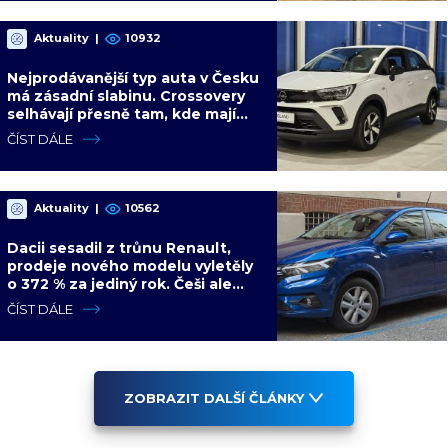
Aktuality
|
10932
Nejprodávanější typ auta v Česku
má zásadní slabinu. Crossovery
selhávají přesně tam, kde mají
být nejsilnější
ČÍST DÁLE
Aktuality
|
10562
Dacii sesadil z trůnu Renault,
prodeje nového modelu vyletěly
o 372 % za jediný rok. Češi ale
jedou svojí pohádku
ČÍST DÁLE
ZOBRAZIT DALŠÍ ČLÁNKY