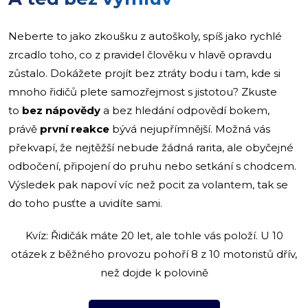
Neberte to jako zkoušku z autoškoly, spíš jako rychlé
zrcadlo toho, co z pravidel člověku v hlavě opravdu
zůstalo. Dokážete projít bez ztráty bodu i tam, kde si
mnoho řidičů plete samozřejmost s jistotou? Zkuste
to
bez nápovědy
a bez hledání odpovědí bokem,
právě
první reakce
bývá nejupřímnější. Možná vás
překvapí, že nejtěžší nebude žádná rarita, ale obyčejné
odbočení, připojení do pruhu nebo setkání s chodcem.
Výsledek pak napoví víc než pocit za volantem, tak se
do toho pusťte a uvidíte sami.
Kvíz: Řidičák máte 20 let, ale tohle vás položí. U 10
otázek z běžného provozu pohoří 8 z 10 motoristů dřív,
než dojde k polovině