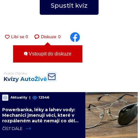
Spustit kvíz
Diskuze
0
Vstoupit do diskuze
Autor článku
Kvízy AutoŽivě
Aktuality
|
12546
Powerbanka, léky a lahev vody:
Mechanici jmenují věci, které v
rozpáleném autě nemají co dělat.
Hrozí i požár
ČÍST DÁLE