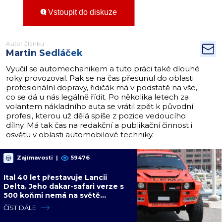
Vstoupit do diskuze
Autor článku
Martin Sedláček
Vyučil se automechanikem a tuto práci také dlouhé
roky provozoval. Pak se na čas přesunul do oblasti
profesionální dopravy, řidičák má v podstatě na vše,
co se dá u nás legálně řídit. Po několika letech za
volantem nákladního auta se vrátil zpět k původní
profesi, kterou už dělá spíše z pozice vedoucího
dílny. Má tak čas na redakční a publikační činnost i
osvětu v oblasti automobilové techniky.
Zajímavosti
|
59476
Ital 40 let přestavuje Lancii
Delta. Jeho dakar-safari verze s
500 koňmi nemá na světě
konkurenci
ČÍST DÁLE