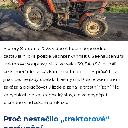
i
V úterý 8. dubna 2025 v deset hodin dopoledne
zastavila hlídka policie Sachsen-Anhalt u Seehausenu tři
traktorové soupravy. Muži ve věku 39, 54 a 56 let mířili
ke komerčním zakázkám, nikoli na pole. A právě to z
jinak běžné jízdy udělalo trestný čin. Policie všem třem
zakázala pokračovat v jízdě a zahájila trestní řízení. Ne
za rychlost, ne za technický stav, ale za chybějící
písmeno v řidičském průkazu.
Proč nestačilo „traktorové“