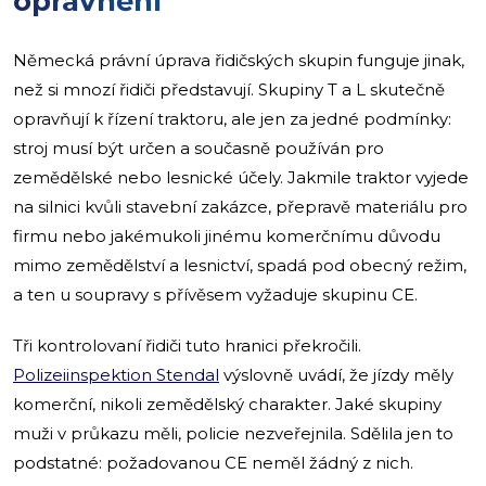
oprávnění
Německá právní úprava řidičských skupin funguje jinak,
než si mnozí řidiči představují. Skupiny T a L skutečně
opravňují k řízení traktoru, ale jen za jedné podmínky:
stroj musí být určen a současně používán pro
zemědělské nebo lesnické účely. Jakmile traktor vyjede
na silnici kvůli stavební zakázce, přepravě materiálu pro
firmu nebo jakémukoli jinému komerčnímu důvodu
mimo zemědělství a lesnictví, spadá pod obecný režim,
a ten u soupravy s přívěsem vyžaduje skupinu CE.
Tři kontrolovaní řidiči tuto hranici překročili.
Polizeiinspektion Stendal
výslovně uvádí, že jízdy měly
komerční, nikoli zemědělský charakter. Jaké skupiny
muži v průkazu měli, policie nezveřejnila. Sdělila jen to
podstatné: požadovanou CE neměl žádný z nich.