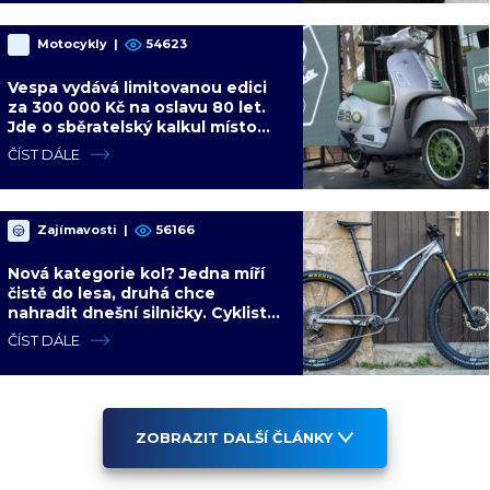
Motocykly
|
54623
Vespa vydává limitovanou edici
za 300 000 Kč na oslavu 80 let.
Jde o sběratelský kalkul místo
jízdního upgradu
ČÍST DÁLE
Zajímavosti
|
56166
Nová kategorie kol? Jedna míří
čistě do lesa, druhá chce
nahradit dnešní silničky. Cyklisté
mají rozporuplné názory
ČÍST DÁLE
ZOBRAZIT DALŠÍ ČLÁNKY