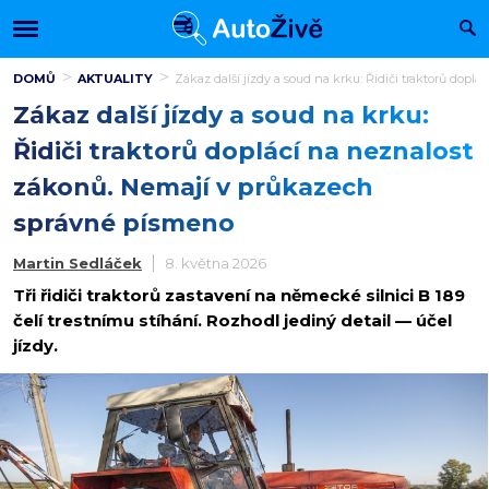
DOMŮ
AKTUALITY
Zákaz další jízdy a soud na krku: Řidiči traktorů dop
Zákaz další jízdy a soud na krku:
Řidiči traktorů doplácí na neznalost
zákonů. Nemají v průkazech
správné písmeno
Martin Sedláček
8. května 2026
Tři řidiči traktorů zastavení na německé silnici B 189
čelí trestnímu stíhání. Rozhodl jediný detail — účel
jízdy.