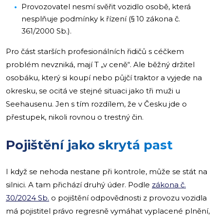
Provozovatel nesmí svěřit vozidlo osobě, která
nesplňuje podmínky k řízení (§ 10 zákona č.
361/2000 Sb.).
Pro část starších profesionálních řidičů s céčkem
problém nevzniká, mají T „v ceně“. Ale běžný držitel
osobáku, který si koupí nebo půjčí traktor a vyjede na
okresku, se ocitá ve stejné situaci jako tři muži u
Seehausenu. Jen s tím rozdílem, že v Česku jde o
přestupek, nikoli rovnou o trestný čin.
Pojištění jako skrytá past
I když se nehoda nestane při kontrole, může se stát na
silnici. A tam přichází druhý úder. Podle
zákona č.
30/2024 Sb.
o pojištění odpovědnosti z provozu vozidla
má pojistitel právo regresně vymáhat vyplacené plnění,