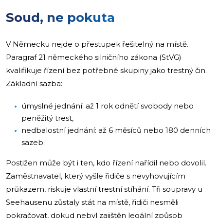
Soud, ne pokuta
V Německu nejde o přestupek řešitelný na místě.
Paragraf 21 německého silničního zákona (StVG)
kvalifikuje řízení bez potřebné skupiny jako trestný čin.
Základní sazba:
úmyslné jednání: až 1 rok odnětí svobody nebo
peněžitý trest,
nedbalostní jednání: až 6 měsíců nebo 180 denních
sazeb.
Postižen může být i ten, kdo řízení nařídil nebo dovolil.
Zaměstnavatel, který vyšle řidiče s nevyhovujícím
průkazem, riskuje vlastní trestní stíhání. Tři soupravy u
Seehausenu zůstaly stát na místě, řidiči nesměli
pokračovat, dokud nebyl zajištěn legální způsob