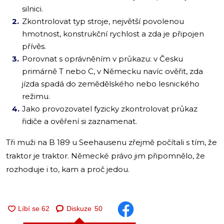
silnici.
Zkontrolovat typ stroje, největší povolenou
hmotnost, konstrukční rychlost a zda je připojen
přívěs.
Porovnat s oprávněním v průkazu: v Česku
primárně T nebo C, v Německu navíc ověřit, zda
jízda spadá do zemědělského nebo lesnického
režimu.
Jako provozovatel fyzicky zkontrolovat průkaz
řidiče a ověření si zaznamenat.
Tři muži na B 189 u Seehausenu zřejmě počítali s tím, že
traktor je traktor. Německé právo jim připomnělo, že
rozhoduje i to, kam a proč jedou.
Diskuze
50