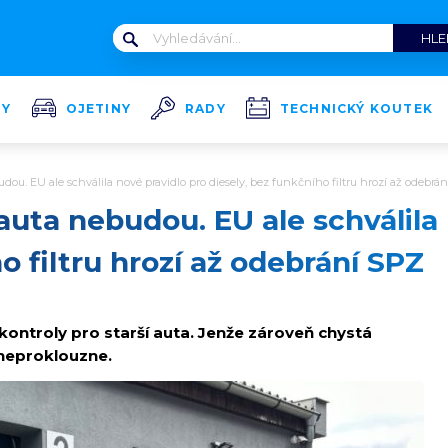
TY
OJETINY
RADY
TECHNICKÝ KOUTEK
dou. EU ale schválila nové pravidlo pro diesely, bez funkčního filtru hrozí až odebrá
 auta nebudou. EU ale schválila
o filtru hrozí až odebrání SPZ
 kontroly pro starší auta. Jenže zároveň chystá
 neproklouzne.