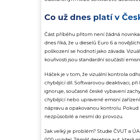
Co už dnes platí v Čes
Část příběhu přitom není žádná novinka
dnes říká, že u dieselů Euro 6 a novějš
poškození se hodnotí jako závada. Vizuáln
kouřivosti jsou standardní součástí emisn
Háček je v tom, že vizuální kontrola odha
chybějící díl. Softwarovou deaktivaci, při 
ignoruje, současné české vybavení zachyt
chybějící nebo upravené emisní zařízen
nápravu a opakovanou kontrolu. Pokud m
nezpůsobilé a nesmí do provozu.
Jak velký je problém? Studie ČVUT a ÚA
000 vozidel. Téměř desetina aut, která m