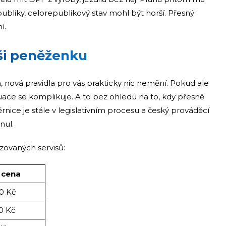
publiky, celorepublikový stav mohl být horší. Přesný
í.
ši peněženku
m, nová pravidla pro vás prakticky nic nemění. Pokud ale
ituace se komplikuje. A to bez ohledu na to, kdy přesně
ice je stále v legislativním procesu a český prováděcí
nul.
zovaných servisů:
 cena
0 Kč
0 Kč