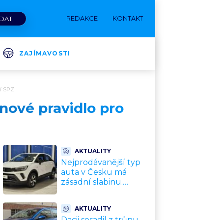
REDAKCE
KONTAKT
ZAJÍMAVOSTI
ní SPZ
 nové pravidlo pro
AKTUALITY
Nejprodávanější typ
auta v Česku má
zásadní slabinu.
Crossovery selhávají
přesně tam, kde mají
AKTUALITY
být nejsilnější
Dacii sesadil z trůnu