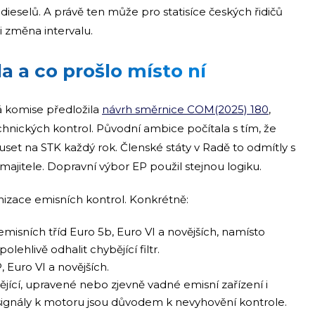
dieselů. A právě ten může pro statisíce českých řidičů
i změna intervalu.
a a co prošlo místo ní
á komise předložila
návrh směrnice COM(2025) 180
,
echnických kontrol. Původní ambice počítala s tím, že
et na STK každý rok. Členské státy v Radě to odmítly s
itele. Dopravní výbor EP použil stejnou logiku.
rnizace emisních kontrol. Konkrétně:
emisních tříd Euro 5b, Euro VI a novějších, namísto
lehlivě odhalit chybějící filtr.
 Euro VI a novějších.
jící, upravené nebo zjevně vadné emisní zařízení i
signály k motoru jsou důvodem k nevyhovění kontrole.