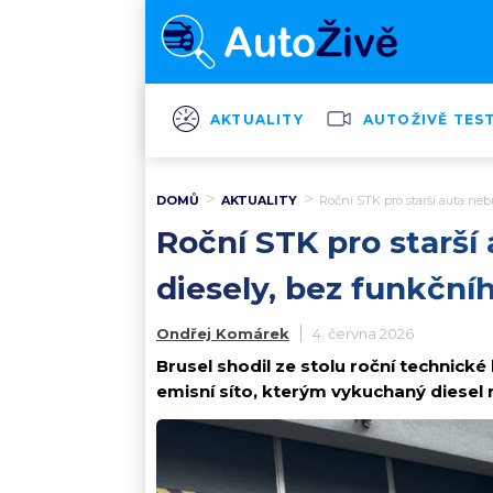
AKTUALITY
AUTOŽIVĚ TES
DOMŮ
AKTUALITY
Roční STK pro starší auta nebu
Roční STK pro starší
diesely, bez funkčníh
Ondřej Komárek
4. června 2026
Brusel shodil ze stolu roční technické
emisní síto, kterým vykuchaný diesel