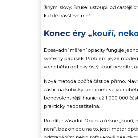
Jinými slovy: Brusel ustoupil od častějších
každé návštěvě měří.
Konec éry „kouří, neko
Dosavadní měření opacity funguje jednod
světelný paprsek. Problém je, že modern
volnoběhu opticky čistý. Kouř nevidíte, 
Nová metoda počítá částice přímo. Navrže
částic na kubický centimetr ve volnoběhu
benevolentnější hranici až 1 000 000 části
prakticky nedosažitelná.
Rozdíl je zásadní. Opacita řekne „kouří, 
není“, bez ohledu na to, jestli motor opti
odstraněným nebo softwarově deaktivov