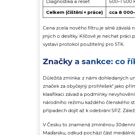
Diagnostika a reset
500–1 500 
Celkem (čištění + práce)
cca 8 000
Cena zcela nového filtru je silně závislá 
jiných o desítky. Klíčové je nechat práci 
vystaví protokol použitelný pro STK.
Značky a sankce: co ří
Důležitá zmínka: z námi dohledaných un
značek za obyčejný prohřešek“ jako pří
klasifikaci závad a podmínky nevyhovění 
národního režimu každého členského st
případech dojít až k odebrání SPZ. Záleží
V Česku to znamená zmíněnou 30denní l
Maďarsku, odkud pochází část mediálníc