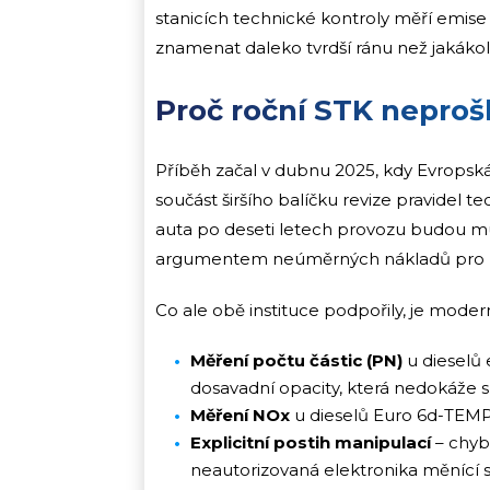
stanicích technické kontroly měří emise 
znamenat daleko tvrdší ránu než jakákol
Proč roční STK neprošl
Příběh začal v dubnu 2025, kdy Evropsk
součást širšího balíčku revize pravidel t
auta po deseti letech provozu budou mus
argumentem neúměrných nákladů pro maj
Co ale obě instituce podpořily, je mode
Měření počtu částic (PN)
u dieselů 
dosavadní opacity, která nedokáže spo
Měření NOx
u dieselů Euro 6d-TEMP,
Explicitní postih manipulací
– chybě
neautorizovaná elektronika měnící 