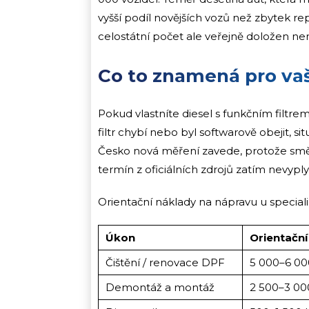
vyšší podíl novějších vozů než zbytek re
celostátní počet ale veřejně doložen nen
Co to znamená pro va
Pokud vlastníte diesel s funkčním filtre
filtr chybí nebo byl softwarově obejit, s
Česko nová měření zavede, protože směrn
termín z oficiálních zdrojů zatím nevyply
Orientační náklady na nápravu u speciali
Úkon
Orientační
Čištění / renovace DPF
5 000–6 00
Demontáž a montáž
2 500–3 00