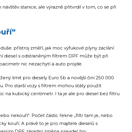
 návštěv stanice, ale výrazně přitvrdil v tom, co se při
uří“
uše: přístroj změří, jak moc výfukové plyny zaclání
í diesel s odstraněným filtrem DPF může být při
opacimetr nic nezachytí a auto projde.
ný limit pro diesely Euro 5b a novější činí 250 000
. Pro starší vozy s filtrem mohou státy použít
c na kubický centimetr. I ta je ale pro diesel bez filtru
nebo nekouří“. Počet částic řekne „filtr tam je, nebo
cky kouří. A právě to je pro majitele dieselů s
aným DPF zásadní změna pravidel hry.