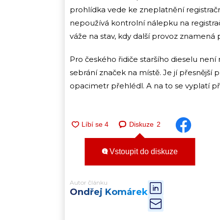
prohlídka vede ke zneplatnění registra
nepoužívá kontrolní nálepku na registrač
váže na stav, kdy další provoz znamená 
Pro českého řidiče staršího dieselu není 
sebrání značek na místě. Je jí přesnější p
opacimetr přehlédl. A na to se vyplatí př
Diskuze
2
Vstoupit do diskuze
Autor článku
Ondřej Komárek