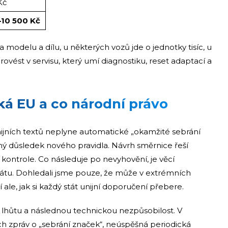
Kč
–10 500 Kč
na modelu a dílu, u některých vozů jde o jednotky tisíc, u
provést v servisu, který umí diagnostiku, reset adaptací a
ká EU a co národní právo
ijních textů neplyne automatické „okamžité sebrání
mý důsledek nového pravidla. Návrh směrnice řeší
kontrole. Co následuje po nevyhovění, je věcí
átu. Dohledali jsme pouze, že může v extrémních
 ale, jak si každý stát unijní doporučení přebere.
hůtu a následnou technickou nezpůsobilost. V
h zpráv o „sebrání značek“, neúspěšná periodická