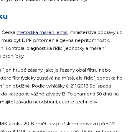
ku
. Česká
metodika měření emisí
ministerstva dopravy už
ích musí být DPF přítomen a zjevná nepřítomnost či
í kontrola, diagnostika řídicí jednotky a měření
í prohlídky.
lí jen hrubé zásahy, jako je řezaný obal filtru nebo
které filtr fyzicky zůstává na místě, ale řídicí jednotka ho
í jen obtížně. Podle vyhlášky č. 211/2018 Sb. spadá
í do kategorie vážné závady B. To znamená 30 dnů na
ajitel závadu neodstraní, auto je technicky
MK z roku 2018 změřila v pražském provozu přes 22
ěla mít DPF z výroby, jezdila bez něj. Praha přitom má