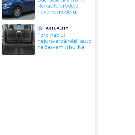
Renault, prodeje
nového modelu
vyletěly o 372 % za
jediný rok. Češi ale
AKTUALITY
jedou svojí pohádku
Ford nabízí
nejuniverzálnější auto
na českém trhu. Na
dovolenou, do práce i
na chatu za cenu
kompaktního SUV