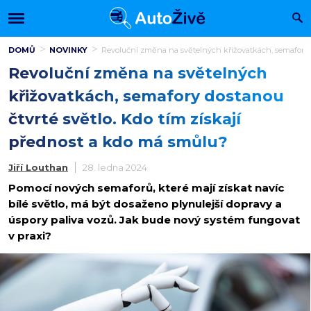
DOMŮ
NOVINKY
Revoluční změna na světelných křižovatkách, semafory d
Revoluční změna na světelných
křižovatkách, semafory dostanou
čtvrté světlo. Kdo tím získají
přednost a kdo má smůlu?
Jiří Louthan
28. ledna 2024
Pomocí nových semaforů, které mají získat navíc
bílé světlo, má být dosaženo plynulejší dopravy a
úspory paliva vozů. Jak bude nový systém fungovat
v praxi?