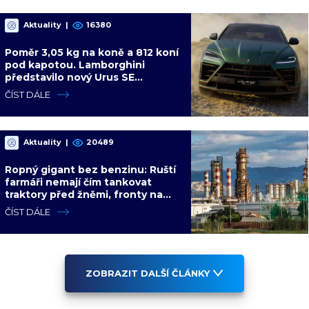
Aktuality
|
16380
Poměr 3,05 kg na koně a 812 koní
pod kapotou. Lamborghini
představilo nový Urus SE
Performante s hybridním
ČÍST DÁLE
pohonem
Aktuality
|
20489
Ropný gigant bez benzinu: Ruští
farmáři nemají čím tankovat
traktory před žněmi, fronty na
pumpy trvají i několik dní
ČÍST DÁLE
ZOBRAZIT DALŠÍ ČLÁNKY