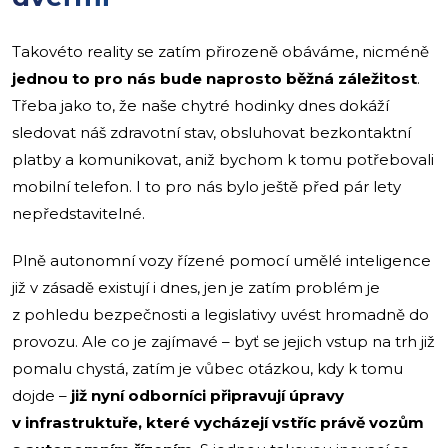
Takovéto reality se zatím přirozeně obáváme, nicméně
jednou to pro nás bude naprosto běžná záležitost
.
Třeba jako to, že naše chytré hodinky dnes dokáží
sledovat náš zdravotní stav, obsluhovat bezkontaktní
platby a komunikovat, aniž bychom k tomu potřebovali
mobilní telefon. I to pro nás bylo ještě před pár lety
nepředstavitelné.
Plně autonomní vozy řízené pomocí umělé inteligence
již v zásadě existují i dnes, jen je zatím problém je
z pohledu bezpečnosti a legislativy uvést hromadně do
provozu. Ale co je zajímavé – byť se jejich vstup na trh již
pomalu chystá, zatím je vůbec otázkou, kdy k tomu
dojde –
již nyní odborníci připravují úpravy
v infrastruktuře, které vycházejí vstříc právě vozům