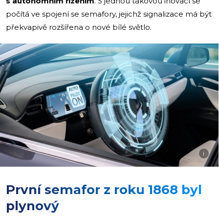
s autonomním řízením
. S jednou takovou inovací se
počítá ve spojení se semafory, jejichž signalizace má být
překvapivě rozšířena o nové bílé světlo.
i
První semafor z roku 1868 byl
plynový