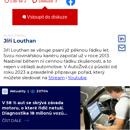
Diskuze
3
Vstoupit do diskuze
Autor článku
Jiří Louthan
Jiří Louthan se věnuje psaní již pěknou řádku let.
Svou novinářskou kariéru započal už v roce 2013.
Nasbíral během ní cennou řádku zkušeností, a to
nejen v oblasti automotive. V AutoŽivě.cz působí od
roku 2023 a pravidelně připravuje pořad, který
můžete sledovat na
Stream
i
Youtube
.
Aktuality
|
20704
V 58 % aut se skrývá závada
motoru, o které řidič netuší.
Diagnostika 18 milionů vozů
ukázala dalších 4 slabých míst
ČÍST DÁLE