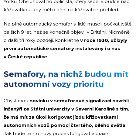
Yorku. Obsluhoval ho policista, který seděl v budce nad
křižovatkou, aby měl o dění na křižovatce přehled.
Na plně automatický semafor si lidé museli počkat ještě
dalších 9 let, než se konečně objevil v Británii. Nicméně
o další tři roky později, konkrétně
v roce 1930, už byly
první automatické semafory instalovány i u nás
v České republice
.
Semafory, na nichž budou mít
autonomní vozy prioritu
Chystanou
novinku v semaforové signalizaci navrhli
inženýři ze Státní univerzity v Severní Karolíně s tím,
že má mít za úkol korigovat jízdu křižovatkami
autonomních vozů pomocí čtvrtého, bílého světla
.
Jak bude tento nový proces fungovat v praxi?