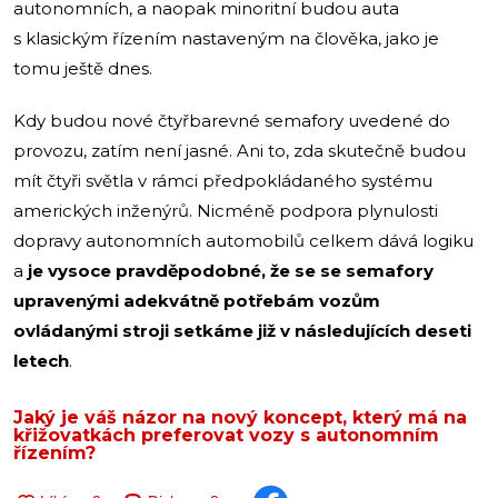
autonomních, a naopak minoritní budou auta
s klasickým řízením nastaveným na člověka, jako je
tomu ještě dnes.
Kdy budou nové čtyřbarevné semafory uvedené do
provozu, zatím není jasné. Ani to, zda skutečně budou
mít čtyři světla v rámci předpokládaného systému
amerických inženýrů. Nicméně podpora plynulosti
dopravy autonomních automobilů celkem dává logiku
a
je vysoce pravděpodobné, že se se semafory
upravenými adekvátně potřebám vozům
ovládanými stroji setkáme již v následujících deseti
letech
.
Jaký je váš názor na nový koncept, který má na
křižovatkách preferovat vozy s autonomním
řízením?