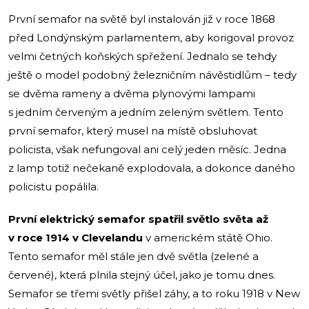
První semafor na světě byl instalován již v roce 1868
před Londýnským parlamentem, aby korigoval provoz
velmi četných koňských spřežení. Jednalo se tehdy
ještě o model podobný železničním návěstidlům – tedy
se dvěma rameny a dvěma plynovými lampami
s jedním červeným a jedním zeleným světlem. Tento
první semafor, který musel na místě obsluhovat
policista, však nefungoval ani celý jeden měsíc. Jedna
z lamp totiž nečekaně explodovala, a dokonce daného
policistu popálila.
První elektrický semafor spatřil světlo světa až
v roce 1914 v Clevelandu
v americkém státě Ohio.
Tento semafor měl stále jen dvě světla (zelené a
červené), která plnila stejný účel, jako je tomu dnes.
Semafor se třemi světly přišel záhy, a to roku 1918 v New