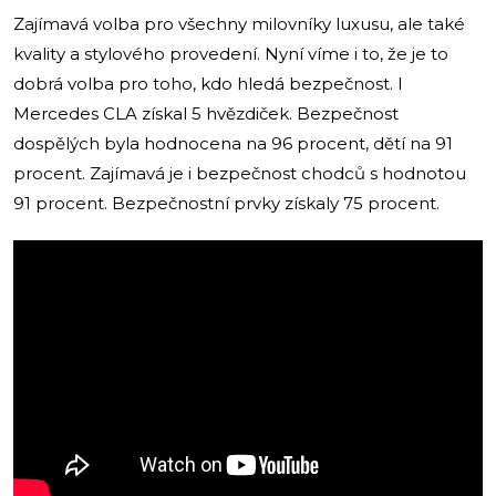
Zajímavá volba pro všechny milovníky luxusu, ale také
kvality a stylového provedení. Nyní víme i to, že je to
dobrá volba pro toho, kdo hledá bezpečnost. I
Mercedes CLA získal 5 hvězdiček. Bezpečnost
dospělých byla hodnocena na 96 procent, dětí na 91
procent. Zajímavá je i bezpečnost chodců s hodnotou
91 procent. Bezpečnostní prvky získaly 75 procent.