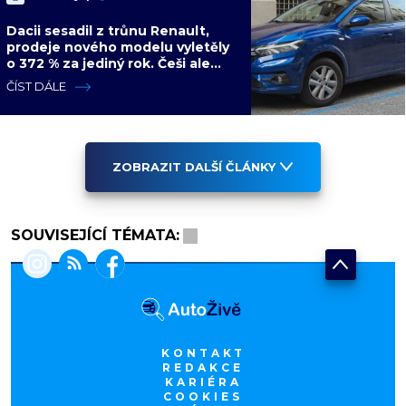
Dacii sesadil z trůnu Renault,
prodeje nového modelu vyletěly
o 372 % za jediný rok. Češi ale
jedou svojí pohádku
ČÍST DÁLE
ZOBRAZIT DALŠÍ ČLÁNKY
SOUVISEJÍCÍ TÉMATA:
KONTAKT
REDAKCE
KARIÉRA
COOKIES