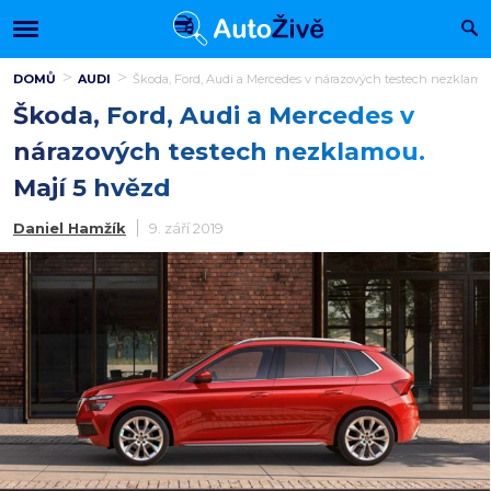
DOMŮ
AUDI
Škoda, Ford, Audi a Mercedes v nárazových testech nezklamo
Škoda, Ford, Audi a Mercedes v
nárazových testech nezklamou.
Mají 5 hvězd
Daniel Hamžík
9. září 2019