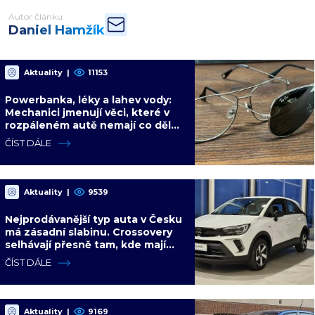
Autor článku
Daniel Hamžík
Aktuality
|
11153
Powerbanka, léky a lahev vody:
Mechanici jmenují věci, které v
rozpáleném autě nemají co dělat.
Hrozí i požár
ČÍST DÁLE
Aktuality
|
9539
Nejprodávanější typ auta v Česku
má zásadní slabinu. Crossovery
selhávají přesně tam, kde mají
být nejsilnější
ČÍST DÁLE
Aktuality
|
9169