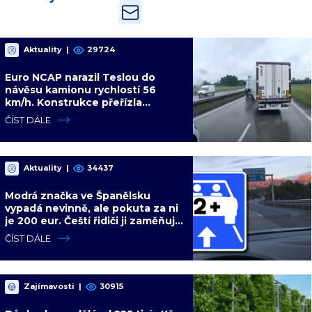
Aktuality
|
29724
Euro NCAP narazil Teslou do
návěsu kamionu rychlostí 56
km/h. Konstrukce přeřízla
kabinu, figurína neměla šanci
ČÍST DÁLE
Aktuality
|
34437
Modrá značka ve Španělsku
vypadá nevinně, ale pokuta za ni
je 200 eur. Čeští řidiči ji zaměňují
za informační ceduli
ČÍST DÁLE
Zajímavosti
|
30915