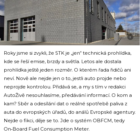
i
Roky jsme si zvykli, že STK je „jen“ technická prohlídka,
kde se řeší emise, brzdy a světla. Letos ale dostala
prohlídka ještě jeden rozměr. O kterém řada řidičů ani
neví. Nově ale nejde jen o to, jestli auto projde nebo
neprojde kontrolou. Přidává se, a my s tím v redakci
AutoŽivě nesouhlasíme, předávání informací. O kom a
kam? Sběr a odesílání dat o reálné spotřebě paliva z
auta do evropských úřadů, do análů Evropské agentury.
Nejde o fikci, děje se to. Jde o systém OBFCM, tedy
On‑Board Fuel Consumption Meter.