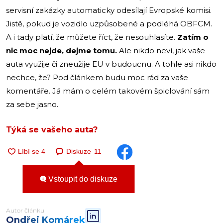
servisní zakázky automaticky odesílají Evropské komisi.
Jistě, pokud je vozidlo uzpůsobené a podléhá OBFCM.
A i tady platí, že můžete říct, že nesouhlasíte.
Zatím o
nic moc nejde, dejme tomu.
Ale nikdo neví, jak vaše
auta využije či zneužije EU v budoucnu. A tohle asi nikdo
nechce, že? Pod článkem budu moc rád za vaše
komentáře. Já mám o celém takovém špiclování sám
za sebe jasno.
Týká se vašeho auta?
Diskuze
11
Vstoupit do diskuze
Autor článku
Ondřej Komárek