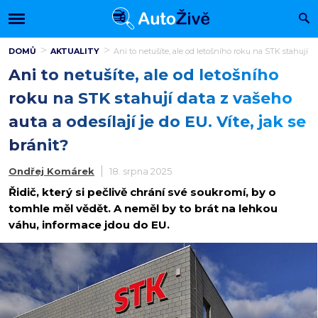
DOMŮ
AKTUALITY
Ani to netušíte, ale od letošního roku na STK stahují dat
Ani to netušíte, ale od letošního
roku na STK stahují data z vašeho
auta a odesílají je do EU. Víte, jak se
bránit?
Ondřej Komárek
18. srpna 2025
Řidič, který si pečlivě chrání své soukromí, by o
tomhle měl vědět. A neměl by to brát na lehkou
váhu, informace jdou do EU.