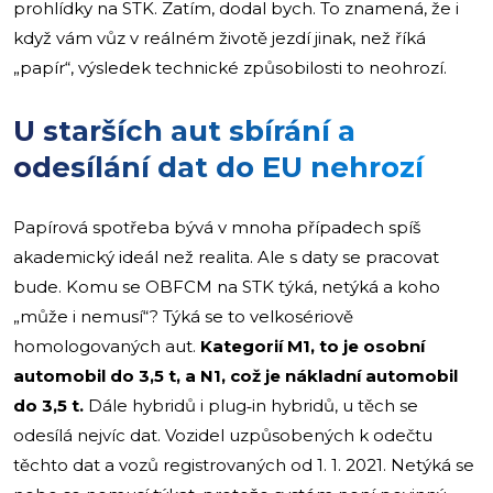
prohlídky na STK. Zatím, dodal bych. To znamená, že i
když vám vůz v reálném životě jezdí jinak, než říká
„papír“, výsledek technické způsobilosti to neohrozí.
U starších aut sbírání a
odesílání dat do EU nehrozí
Papírová spotřeba bývá v mnoha případech spíš
akademický ideál než realita. Ale s daty se pracovat
bude. Komu se OBFCM na STK týká, netýká a koho
„může i nemusí“? Týká se to velkosériově
homologovaných aut.
Kategorií M1, to je osobní
automobil do 3,5 t, a N1, což je nákladní automobil
do 3,5 t.
Dále hybridů i plug‑in hybridů, u těch se
odesílá nejvíc dat. Vozidel uzpůsobených k odečtu
těchto dat a vozů registrovaných od 1. 1. 2021. Netýká se