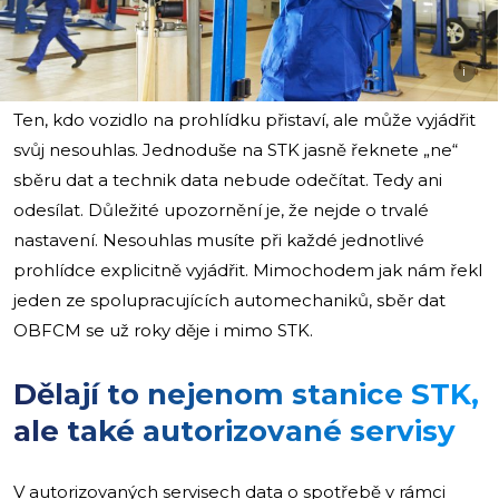
i
Ten, kdo vozidlo na prohlídku přistaví, ale může vyjádřit
svůj nesouhlas. Jednoduše na STK jasně řeknete „ne“
sběru dat a technik data nebude odečítat. Tedy ani
odesílat. Důležité upozornění je, že nejde o trvalé
nastavení. Nesouhlas musíte při každé jednotlivé
prohlídce explicitně vyjádřit. Mimochodem jak nám řekl
jeden ze spolupracujících automechaniků, sběr dat
OBFCM se už roky děje i mimo STK.
Dělají to nejenom stanice STK,
ale také autorizované servisy
V autorizovaných servisech data o spotřebě v rámci