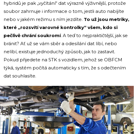
hybridů je pak „vyčítání“ dat výrazně výživnější, protože
soubor zahrnuje i informace o tom, jestli auto nabíjíte
nebo v jakém režimu s ním jezdíte.
To už jsou metriky,
které „rozsvítí varovné kontrolky“ všem, kdo si
pečlivě chrání soukromí
. A teď to nejpraktičtější, jak se
bránit? Ať už se vám sběr a odesílání dat líbí, nebo
nelíbí, existuje jednoduchý způsob, jak to zastavit.
Pokud přijedete na STK s vozidlem, jehož se OBFCM
týká, systém počítá automaticky s tím, že s odečtením
dat souhlasíte.