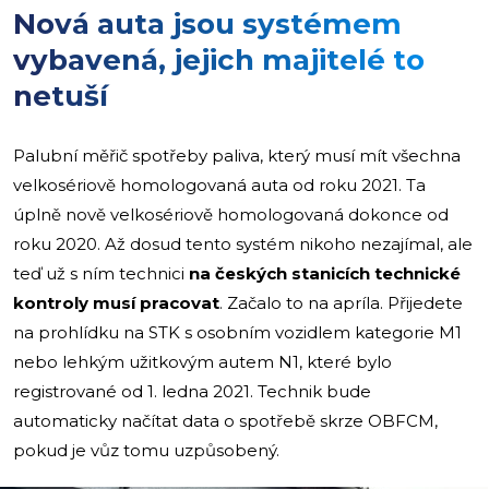
Nová auta jsou systémem
vybavená, jejich majitelé to
netuší
Palubní měřič spotřeby paliva, který musí mít všechna
velkosériově homologovaná auta od roku 2021. Ta
úplně nově velkosériově homologovaná dokonce od
roku 2020. Až dosud tento systém nikoho nezajímal, ale
teď už s ním technici
na českých stanicích technické
kontroly musí pracovat
. Začalo to na apríla. Přijedete
na prohlídku na STK s osobním vozidlem kategorie M1
nebo lehkým užitkovým autem N1, které bylo
registrované od 1. ledna 2021. Technik bude
automaticky načítat data o spotřebě skrze OBFCM,
pokud je vůz tomu uzpůsobený.