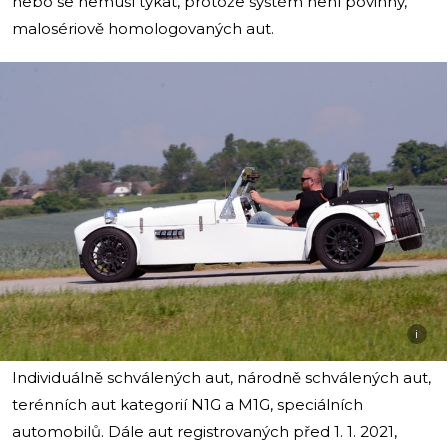
nebo se nemusí týkat, protože systém není povinný,
malosériově homologovaných aut.
i
Individuálně schválených aut, národně schválených aut,
terénních aut kategorií N1G a M1G, speciálních
automobilů. Dále aut registrovaných před 1. 1. 2021,