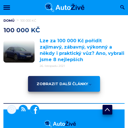
DOMŮ
100 000 KČ
100 000 KČ
Lze za 100 000 Kč pořídit
zajímavý, zábavný, výkonný a
někdy i praktický vůz? Ano, vybrali
jsme 8 nejlepších
26. listopadu 2021
ZOBRAZIT DALŠÍ ČLÁNKY