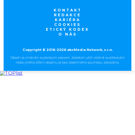
KONTAKT
REDAKCE
KARIÉRA
COOKIES
ETICKÝ KODEX
O NÁS
Copyright © 2016-2026 abcMedia Network, s.r.o.
Obsah je chráněn autorským právem. Jakékoli užití včetně publikování
nebo jiného šíření obsahu je bez písemného souhlasu zakázáno.