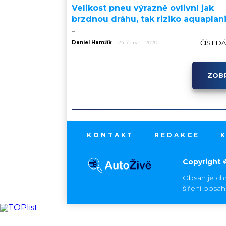
Velikost pneu výrazně ovlivní jak
brzdnou dráhu, tak riziko aquaplan
...
ČÍST D
Daniel Hamžík
|
24. června 2020
ZOBR
KONTAKT
REDAKCE
Copyright 
Obsah je ch
šíření obsa