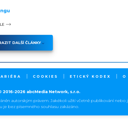
ingu
ÁLE
AZIT DALŠÍ ČLÁNKY
KARIÉRA
COOKIES
ETICKÝ KODEX
O
© 2016-2026 abcMedia Network, s.r.o.
ráněn autorským právem. Jakékoli užití včetně publikování nebo 
hu je bez písemného souhlasu zakázáno.