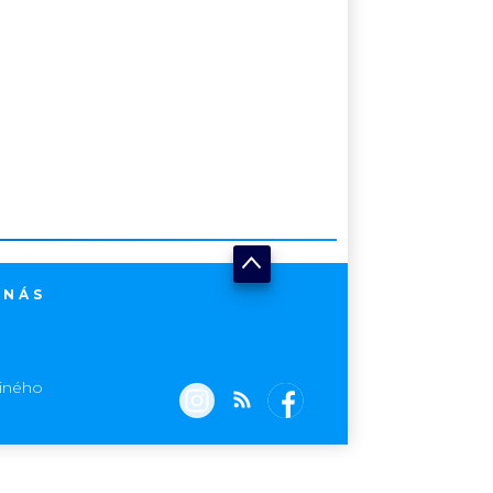
 NÁS
jiného