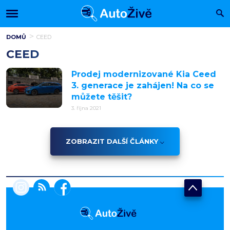
DOMŮ
CEED
CEED
Prodej modernizované Kia Ceed
3. generace je zahájen! Na co se
můžete těšit?
3. října 2021
ZOBRAZIT DALŠÍ ČLÁNKY