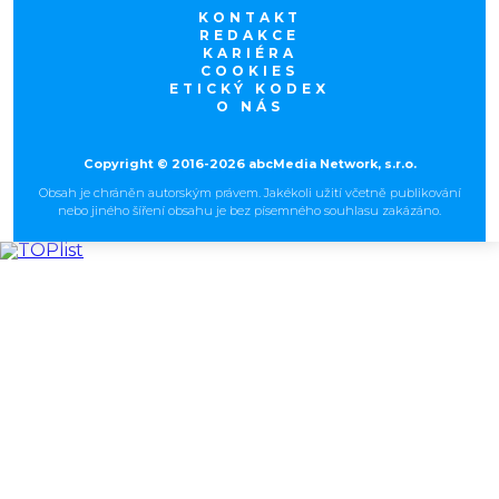
KONTAKT
REDAKCE
KARIÉRA
COOKIES
ETICKÝ KODEX
O NÁS
Copyright © 2016-2026 abcMedia Network, s.r.o.
Obsah je chráněn autorským právem. Jakékoli užití včetně publikování
nebo jiného šíření obsahu je bez písemného souhlasu zakázáno.