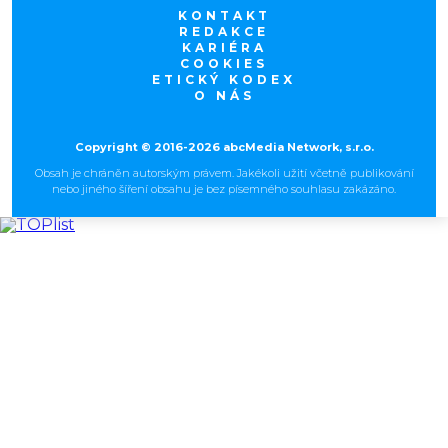
KONTAKT
REDAKCE
KARIÉRA
COOKIES
ETICKÝ KODEX
O NÁS
Copyright © 2016-2026 abcMedia Network, s.r.o.
Obsah je chráněn autorským právem. Jakékoli užití včetně publikování
nebo jiného šíření obsahu je bez písemného souhlasu zakázáno.