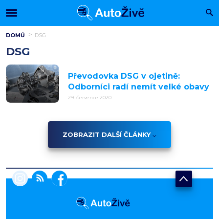
DOMŮ
DSG
DSG
Převodovka DSG v ojetině:
Odborníci radí nemít velké obavy
29. července 2020
ZOBRAZIT DALŠÍ ČLÁNKY