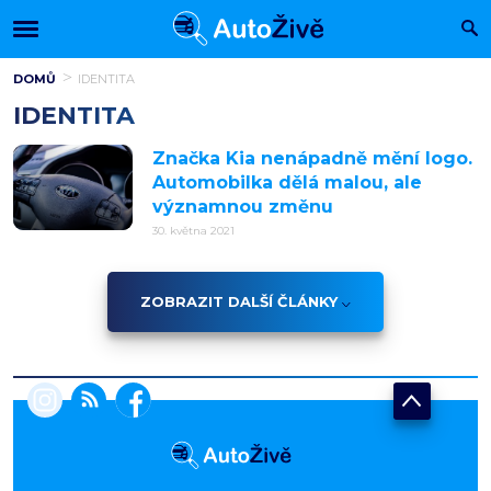
DOMŮ
IDENTITA
IDENTITA
Značka Kia nenápadně mění logo.
Automobilka dělá malou, ale
významnou změnu
30. května 2021
ZOBRAZIT DALŠÍ ČLÁNKY