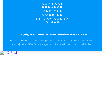
KONTAKT
REDAKCE
KARIÉRA
COOKIES
ETICKÝ KODEX
O NÁS
Copyright © 2016-2026 abcMedia Network, s.r.o.
Obsah je chráněn autorským právem. Jakékoli užití včetně publikování
nebo jiného šíření obsahu je bez písemného souhlasu zakázáno.