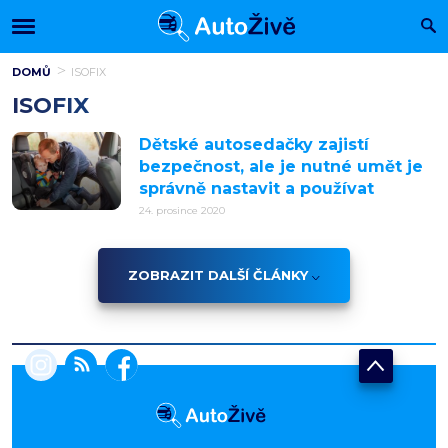
DOMŮ
ISOFIX
ISOFIX
Dětské autosedačky zajistí
bezpečnost, ale je nutné umět je
správně nastavit a používat
24. prosince 2020
ZOBRAZIT DALŠÍ ČLÁNKY