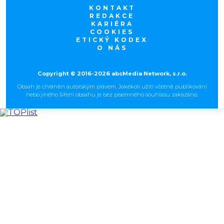
KONTAKT
REDAKCE
KARIÉRA
COOKIES
ETICKÝ KODEX
O NÁS
Copyright © 2016-2026 abcMedia Network, s.r.o.
Obsah je chráněn autorským právem. Jakékoli užití včetně publikování
nebo jiného šíření obsahu je bez písemného souhlasu zakázáno.