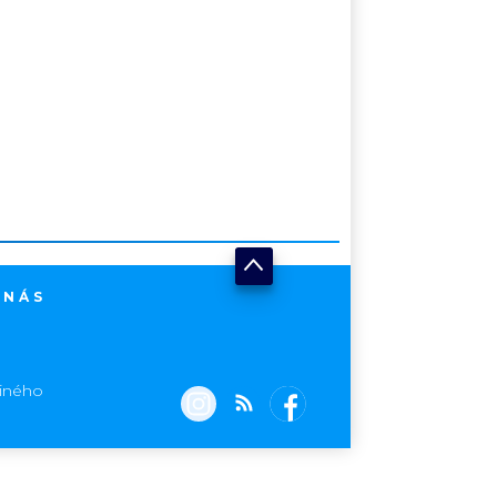
 NÁS
jiného