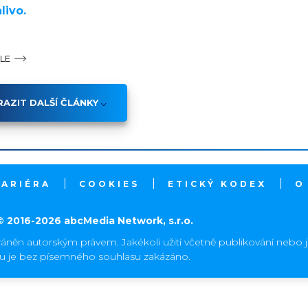
livo.
ÁLE
AZIT DALŠÍ ČLÁNKY
KARIÉRA
COOKIES
ETICKÝ KODEX
O
© 2016-2026 abcMedia Network, s.r.o.
ráněn autorským právem. Jakékoli užití včetně publikování nebo 
hu je bez písemného souhlasu zakázáno.