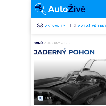
AKTUALITY
AUTOŽIVĚ TES
DOMŮ
JADERNÝ POHON
JADERNÝ POHON
Ford