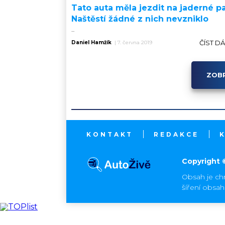
Tato auta měla jezdit na jaderné pa
Naštěstí žádné z nich nevzniklo
...
ČÍST D
Daniel Hamžík
|
7. června 2019
ZOBR
KONTAKT
REDAKCE
Copyright 
Obsah je ch
šíření obsa