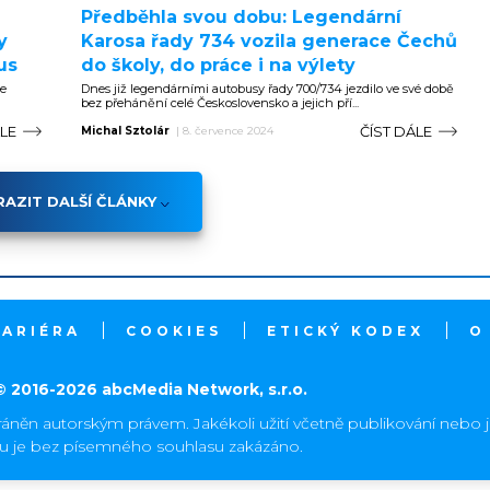
Předběhla svou dobu: Legendární
y
Karosa řady 734 vozila generace Čechů
us
do školy, do práce i na výlety
je
Dnes již legendárními autobusy řady 700/734 jezdilo ve své době
bez přehánění celé Československo a jejich pří...
ÁLE
ČÍST DÁLE
Michal Sztolár
|
8. července 2024
AZIT DALŠÍ ČLÁNKY
KARIÉRA
COOKIES
ETICKÝ KODEX
O
© 2016-2026 abcMedia Network, s.r.o.
ráněn autorským právem. Jakékoli užití včetně publikování nebo 
hu je bez písemného souhlasu zakázáno.