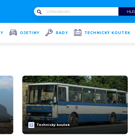
TY
OJETINY
RADY
TECHNICKÝ KOUTEK
Technický koutek