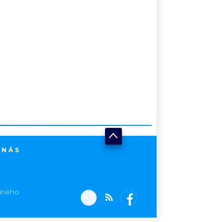
 NÁS
jiného