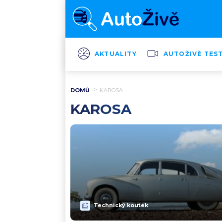
AKTUALITY
AUTOŽIVĚ TES
DOMŮ
KAROSA
KAROSA
Technický koutek