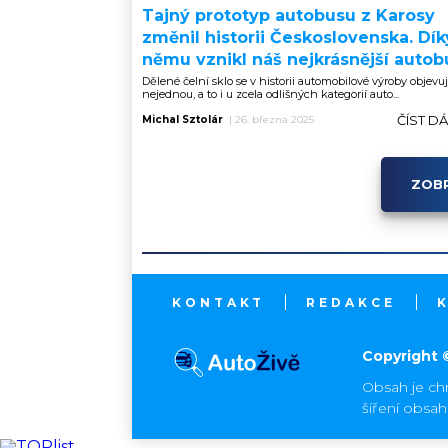
Tajný prototyp autobusu z Karosy
změnil historii Československa. Dík
němu vznikl náš nejkrásnější autob
Dělené čelní sklo se v historii automobilové výroby objevu
nejednou, a to i u zcela odlišných kategorií auto...
ČÍST D
Michal Sztolár
|
26. března 2025
ZOBR
KONTAKT
REDAKCE
Copyright 
Obsah je ch
šíření obsa