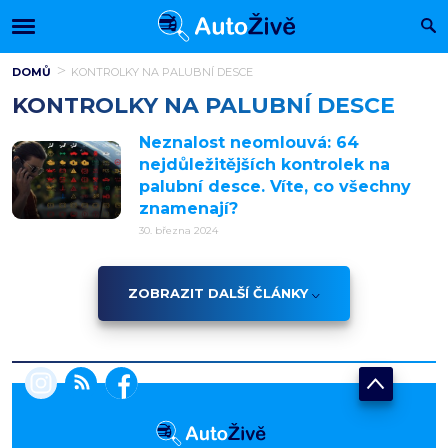
DOMŮ
KONTROLKY NA PALUBNÍ DESCE
KONTROLKY NA PALUBNÍ DESCE
Neznalost neomlouvá: 64
nejdůležitějších kontrolek na
palubní desce. Víte, co všechny
znamenají?
30. března 2024
ZOBRAZIT DALŠÍ ČLÁNKY