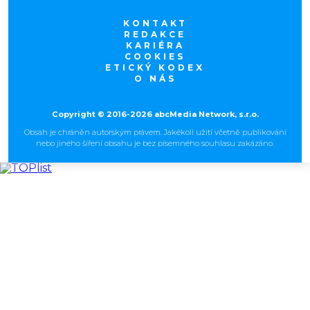
KONTAKT
REDAKCE
KARIÉRA
COOKIES
ETICKÝ KODEX
O NÁS
Copyright © 2016-2026 abcMedia Network, s.r.o.
Obsah je chráněn autorským právem. Jakékoli užití včetně publikování
nebo jiného šíření obsahu je bez písemného souhlasu zakázáno.