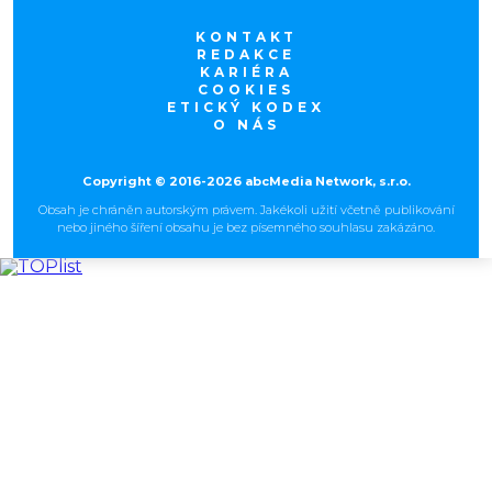
KONTAKT
REDAKCE
KARIÉRA
COOKIES
ETICKÝ KODEX
O NÁS
Copyright © 2016-2026 abcMedia Network, s.r.o.
Obsah je chráněn autorským právem. Jakékoli užití včetně publikování
nebo jiného šíření obsahu je bez písemného souhlasu zakázáno.