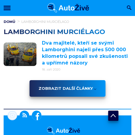
DOMŮ
LAMBORGHINI MURCIÉLAGO
LAMBORGHINI MURCIÉLAGO
Dva majitelé, kteří se svými
Lamborghini najeli přes 500 000
kilometrů popsali své zkušenosti
a upřímné názory
18. září 2020
ZOBRAZIT DALŠÍ ČLÁNKY