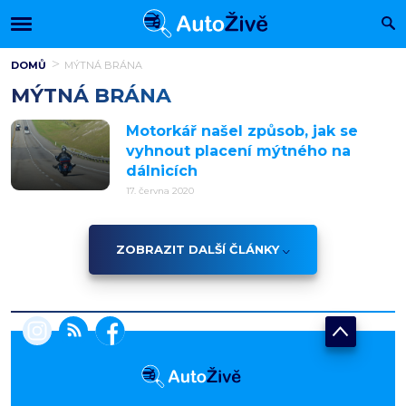
DOMŮ
MÝTNÁ BRÁNA
MÝTNÁ BRÁNA
Motorkář našel způsob, jak se
vyhnout placení mýtného na
dálnicích
17. června 2020
ZOBRAZIT DALŠÍ ČLÁNKY