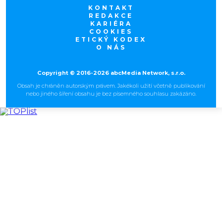
KONTAKT
REDAKCE
KARIÉRA
COOKIES
ETICKÝ KODEX
O NÁS
Copyright © 2016-2026 abcMedia Network, s.r.o.
Obsah je chráněn autorským právem. Jakékoli užití včetně publikování
nebo jiného šíření obsahu je bez písemného souhlasu zakázáno.