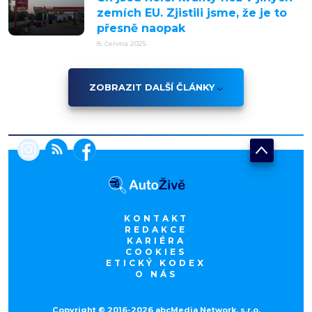
zemích EU. Zjistili jsme, že je to
přesně naopak
8. června 2025
ZOBRAZIT DALŠÍ ČLÁNKY
KONTAKT
REDAKCE
KARIÉRA
COOKIES
ETICKÝ KODEX
O NÁS
Copyright © 2016-2026 abcMedia Network, s.r.o.