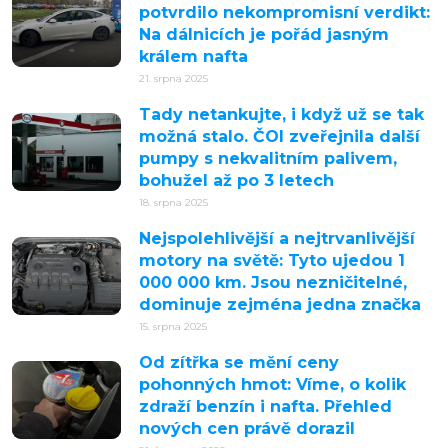
potvrdilo nekompromisní verdikt:
Na dálnicích je pořád jasným
králem nafta
21. srpna 2025
Tady netankujte, i když už se tak
možná stalo. ČOI zveřejnila další
pumpy s nekvalitním palivem,
bohužel až po 3 letech
18. srpna 2025
Nejspolehlivější a nejtrvanlivější
motory na světě: Tyto ujedou 1
000 000 km. Jsou nezničitelné,
dominuje zejména jedna značka
15. srpna 2025
Od zítřka se mění ceny
pohonných hmot: Víme, o kolik
zdraží benzín i nafta. Přehled
nových cen právě dorazil