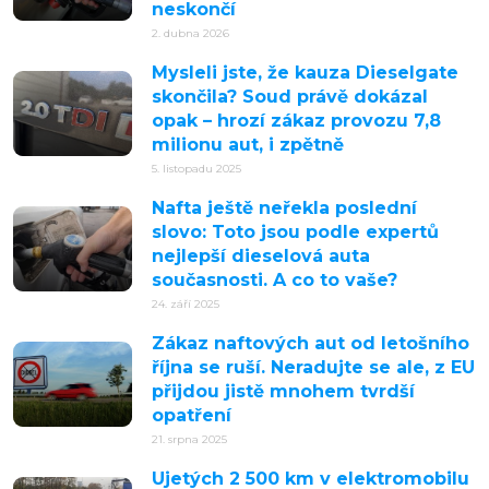
neskončí
2. dubna 2026
Mysleli jste, že kauza Dieselgate
skončila? Soud právě dokázal
opak – hrozí zákaz provozu 7,8
milionu aut, i zpětně
5. listopadu 2025
Nafta ještě neřekla poslední
slovo: Toto jsou podle expertů
nejlepší dieselová auta
současnosti. A co to vaše?
24. září 2025
Zákaz naftových aut od letošního
října se ruší. Neradujte se ale, z EU
přijdou jistě mnohem tvrdší
opatření
21. srpna 2025
Ujetých 2 500 km v elektromobilu