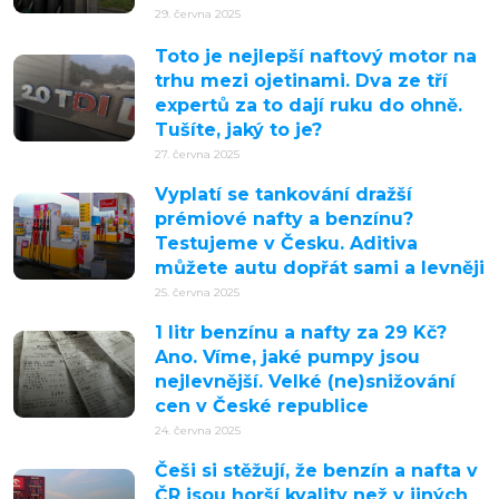
29. června 2025
Toto je nejlepší naftový motor na
trhu mezi ojetinami. Dva ze tří
expertů za to dají ruku do ohně.
Tušíte, jaký to je?
27. června 2025
Vyplatí se tankování dražší
prémiové nafty a benzínu?
Testujeme v Česku. Aditiva
můžete autu dopřát sami a levněji
25. června 2025
1 litr benzínu a nafty za 29 Kč?
Ano. Víme, jaké pumpy jsou
nejlevnější. Velké (ne)snižování
cen v České republice
24. června 2025
Češi si stěžují, že benzín a nafta v
ČR jsou horší kvality než v jiných