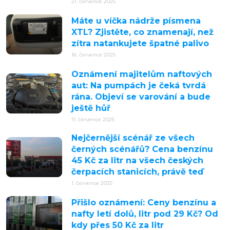
21. července 2025
Máte u víčka nádrže písmena
XTL? Zjistěte, co znamenají, než
zítra natankujete špatné palivo
16. července 2025
Oznámení majitelům naftových
aut: Na pumpách je čeká tvrdá
rána. Objeví se varování a bude
ještě hůř
11. července 2025
Nejčernější scénář ze všech
černých scénářů? Cena benzínu
45 Kč za litr na všech českých
čerpacích stanicích, právě teď
1. července 2025
Přišlo oznámení: Ceny benzínu a
nafty letí dolů, litr pod 29 Kč? Od
kdy přes 50 Kč za litr