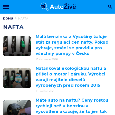
DOMŮ
NAFTA
NAFTA
Malá benzinka z Vysočiny žaluje
stát za regulaci cen nafty. Pokud
vyhraje, změní se pravidla pro
všechny pumpy v Česku
13. července 2026
Natankoval ekologickou naftu a
přišel o motor i záruku. Výrobci
varují majitele dieselů
vyrobených před rokem 2015
19. května 2026
Máte auto na naftu? Ceny rostou
rychleji než u benzinu a
vysvětlení ukazuje, že to jen tak