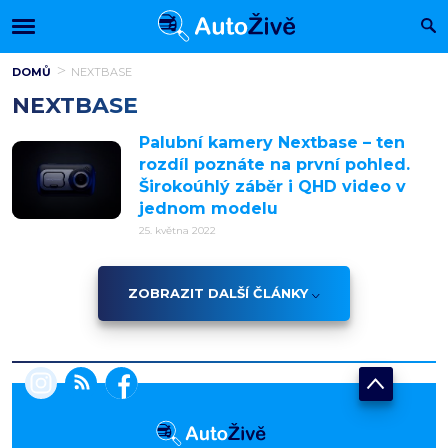
DOMŮ
NEXTBASE
NEXTBASE
Palubní kamery Nextbase – ten
rozdíl poznáte na první pohled.
Širokoúhlý záběr i QHD video v
jednom modelu
25. května 2022
ZOBRAZIT DALŠÍ ČLÁNKY