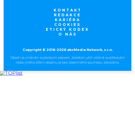
KONTAKT
REDAKCE
KARIÉRA
COOKIES
ETICKÝ KODEX
O NÁS
Copyright © 2016-2026 abcMedia Network, s.r.o.
Obsah je chráněn autorským právem. Jakékoli užití včetně publikování
nebo jiného šíření obsahu je bez písemného souhlasu zakázáno.