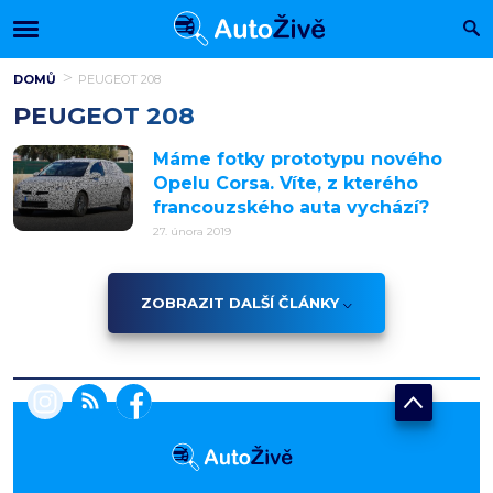
DOMŮ
PEUGEOT 208
PEUGEOT 208
Máme fotky prototypu nového
Opelu Corsa. Víte, z kterého
francouzského auta vychází?
27. února 2019
ZOBRAZIT DALŠÍ ČLÁNKY