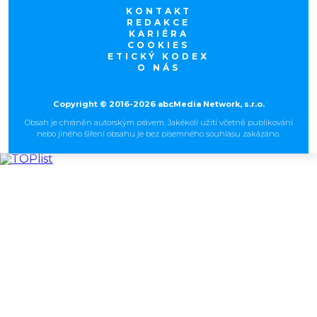
KONTAKT
REDAKCE
KARIÉRA
COOKIES
ETICKÝ KODEX
O NÁS
Copyright © 2016-2026 abcMedia Network, s.r.o.
Obsah je chráněn autorským právem. Jakékoli užití včetně publikování
nebo jiného šíření obsahu je bez písemného souhlasu zakázáno.