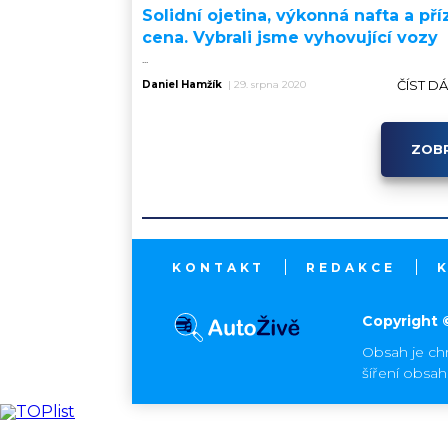
Solidní ojetina, výkonná nafta a pří
cena. Vybrali jsme vyhovující vozy
...
ČÍST D
Daniel Hamžík
|
29. srpna 2020
ZOBR
KONTAKT
REDAKCE
Copyright 
Obsah je ch
šíření obsa