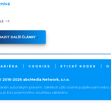
znivá
ÁLE
AZIT DALŠÍ ČLÁNKY
KARIÉRA
COOKIES
ETICKÝ KODEX
O
© 2016-2026 abcMedia Network, s.r.o.
ráněn autorským právem. Jakékoli užití včetně publikování nebo 
hu je bez písemného souhlasu zakázáno.