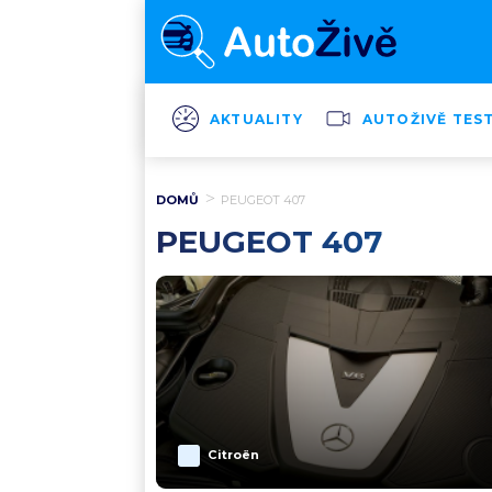
AKTUALITY
AUTOŽIVĚ TES
DOMŮ
PEUGEOT 407
PEUGEOT 407
Citroën