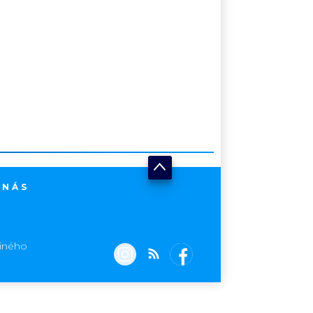
 NÁS
jiného