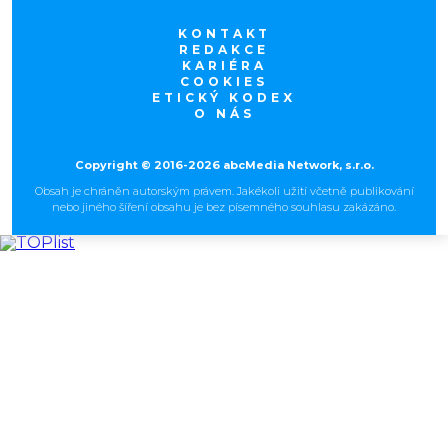
KONTAKT
REDAKCE
KARIÉRA
COOKIES
ETICKÝ KODEX
O NÁS
Copyright © 2016-2026 abcMedia Network, s.r.o.
Obsah je chráněn autorským právem. Jakékoli užití včetně publikování
nebo jiného šíření obsahu je bez písemného souhlasu zakázáno.