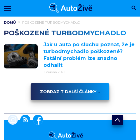
DOMŮ
POŠKOZENÉ TURBODMYCHADLO
POŠKOZENÉ TURBODMYCHADLO
Jak u auta po sluchu poznat, že je
turbodmychadlo poškozené?
Fatální problém lze snadno
odhalit
1. června 2021
ZOBRAZIT DALŠÍ ČLÁNKY