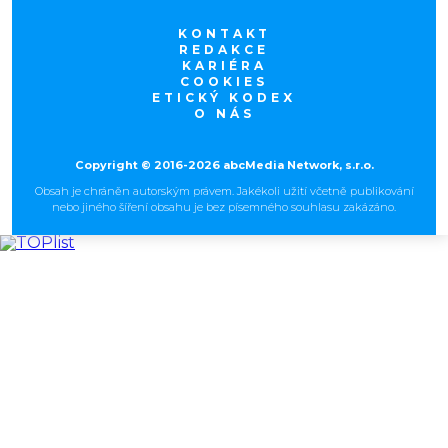
KONTAKT
REDAKCE
KARIÉRA
COOKIES
ETICKÝ KODEX
O NÁS
Copyright © 2016-2026 abcMedia Network, s.r.o.
Obsah je chráněn autorským právem. Jakékoli užití včetně publikování
nebo jiného šíření obsahu je bez písemného souhlasu zakázáno.