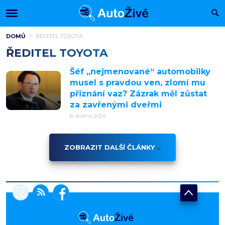
DOMŮ
ŘEDITEL TOYOTA
ŘEDITEL TOYOTA
Šéf „nejmenované“ automobilky
musel s pravdou ven, zlomí mu
přiznání vaz? Zázrak měl zůstat
za zavřenými dveřmi
6. dubna 2024
ZOBRAZIT DALŠÍ ČLÁNKY