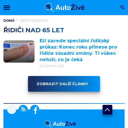
DOMŮ
ŘIDIČI NAD 65 LET
ŘIDIČI NAD 65 LET
EU zavede speciální řidičský
průkaz: Konec roku přinese pro
řidiče zásadní změny. Ti vůbec
netuší, co je čeká
22. prosince 2023
ZOBRAZIT DALŠÍ ČLÁNKY