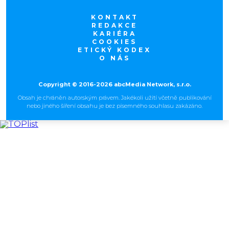
KONTAKT
REDAKCE
KARIÉRA
COOKIES
ETICKÝ KODEX
O NÁS
Copyright © 2016-2026 abcMedia Network, s.r.o.
Obsah je chráněn autorským právem. Jakékoli užití včetně publikování
nebo jiného šíření obsahu je bez písemného souhlasu zakázáno.