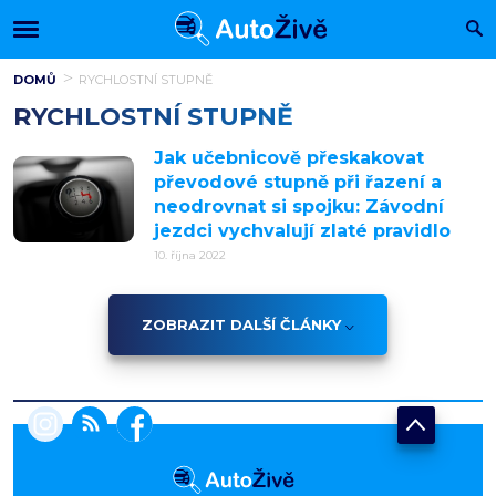
DOMŮ
RYCHLOSTNÍ STUPNĚ
RYCHLOSTNÍ STUPNĚ
Jak učebnicově přeskakovat
převodové stupně při řazení a
neodrovnat si spojku: Závodní
jezdci vychvalují zlaté pravidlo
10. října 2022
ZOBRAZIT DALŠÍ ČLÁNKY