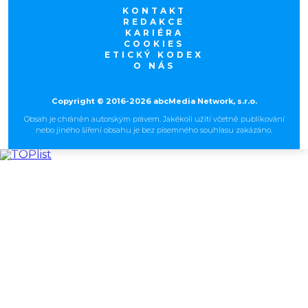
KONTAKT
REDAKCE
KARIÉRA
COOKIES
ETICKÝ KODEX
O NÁS
Copyright © 2016-2026 abcMedia Network, s.r.o.
Obsah je chráněn autorským právem. Jakékoli užití včetně publikování
nebo jiného šíření obsahu je bez písemného souhlasu zakázáno.