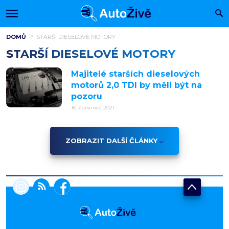
DOMŮ
STARŠÍ DIESELOVÉ MOTORY
STARŠÍ DIESELOVÉ MOTORY
Majitelé starších dieselových
motorů 2,0 TDI by měli být na
pozoru
16. července 2021
ZOBRAZIT DALŠÍ ČLÁNKY