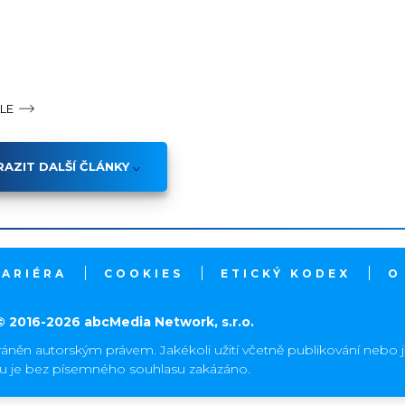
ÁLE
AZIT DALŠÍ ČLÁNKY
KARIÉRA
COOKIES
ETICKÝ KODEX
O
© 2016-2026 abcMedia Network, s.r.o.
ráněn autorským právem. Jakékoli užití včetně publikování nebo 
hu je bez písemného souhlasu zakázáno.