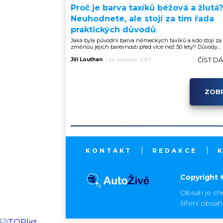
Proč je barva taxíků béžová a žlutá?
Neuhodnete, ale stojí za tím řada
praktických důvodů
Jaká byla původní barva německých taxíků a kdo stojí za
změnou jejich barevnosti před více než 50 lety? Důvody...
ČÍST D
Jiří Louthan
|
24. prosince 2023
ZOBR
KONTAKT
REDAKCE
Copyright 
Obsah je ch
šíření obsa