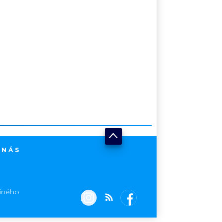
 NÁS
jiného