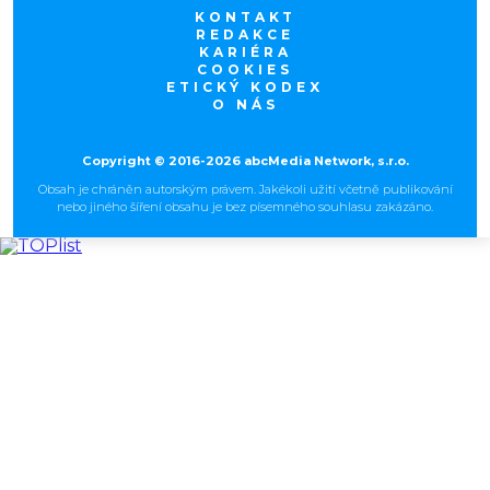
KONTAKT
REDAKCE
KARIÉRA
COOKIES
ETICKÝ KODEX
O NÁS
Copyright © 2016-2026 abcMedia Network, s.r.o.
Obsah je chráněn autorským právem. Jakékoli užití včetně publikování
nebo jiného šíření obsahu je bez písemného souhlasu zakázáno.