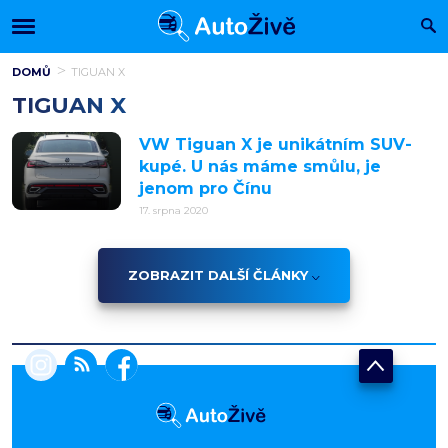
DOMŮ
TIGUAN X
TIGUAN X
VW Tiguan X je unikátním SUV-
kupé. U nás máme smůlu, je
jenom pro Čínu
17. srpna 2020
ZOBRAZIT DALŠÍ ČLÁNKY