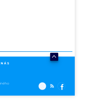
 NÁS
jiného