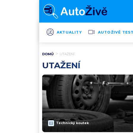
AKTUALITY
AUTOŽIVĚ TES
DOMŮ
UTAŽENÍ
UTAŽENÍ
Technický koutek