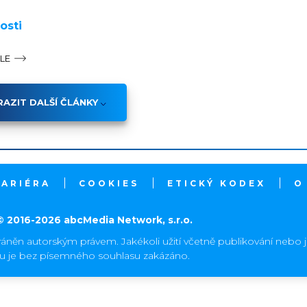
osti
ÁLE
AZIT DALŠÍ ČLÁNKY
KARIÉRA
COOKIES
ETICKÝ KODEX
O
© 2016-2026 abcMedia Network, s.r.o.
ráněn autorským právem. Jakékoli užití včetně publikování nebo 
hu je bez písemného souhlasu zakázáno.