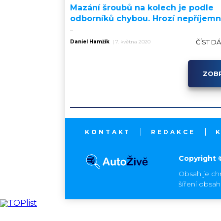
Mazání šroubů na kolech je podle
odborníků chybou. Hrozí nepříjemn
...
ČÍST D
Daniel Hamžík
|
7. května 2020
ZOBR
KONTAKT
REDAKCE
Copyright 
Obsah je ch
šíření obsa