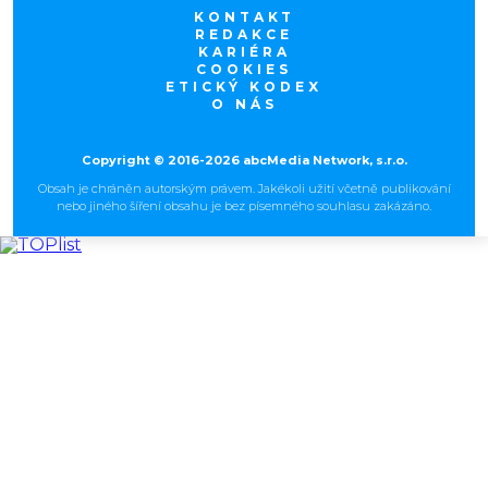
KONTAKT
REDAKCE
KARIÉRA
COOKIES
ETICKÝ KODEX
O NÁS
Copyright © 2016-2026 abcMedia Network, s.r.o.
Obsah je chráněn autorským právem. Jakékoli užití včetně publikování
nebo jiného šíření obsahu je bez písemného souhlasu zakázáno.