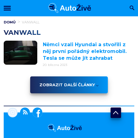
DOMŮ
VANWALL
VANWALL
Němci vzali Hyundai a stvořili z
něj první pořádný elektromobil.
Tesla se může jít zahrabat
20. března 2023
ZOBRAZIT DALŠÍ ČLÁNKY