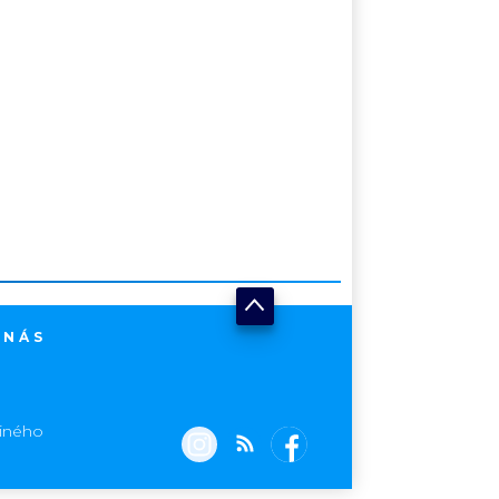
 NÁS
jiného