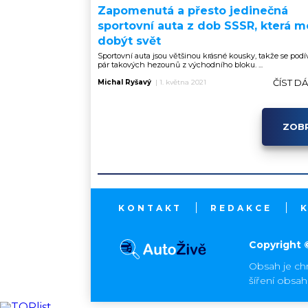
Zapomenutá a přesto jedinečná
sportovní auta z dob SSSR, která m
dobýt svět
Sportovní auta jsou většinou krásné kousky, takže se pod
pár takových hezounů z východního bloku. ...
ČÍST D
Michal Ryšavý
|
1. května 2021
ZOBR
KONTAKT
REDAKCE
Copyright 
Obsah je ch
šíření obsa