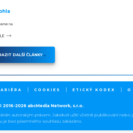
ohla
íváme na
ÁLE
AZIT DALŠÍ ČLÁNKY
KARIÉRA
COOKIES
ETICKÝ KODEX
O
© 2016-2026 abcMedia Network, s.r.o.
ráněn autorským právem. Jakékoli užití včetně publikování nebo 
hu je bez písemného souhlasu zakázáno.