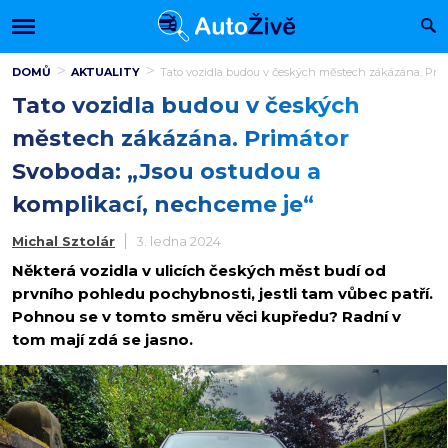
DOMŮ
AKTUALITY
Tato vozidla budou v českých městech zákázána. Prim
Tato vozidla budou v českých
městech zákázána. Primátor
Svoboda: „Jsou ostudou a
komplikací, nechceme je“
Michal Sztolár
3. ledna 2024
Některá vozidla v ulicích českých měst budí od
prvního pohledu pochybnosti, jestli tam vůbec patří.
Pohnou se v tomto směru věci kupředu? Radní v
tom mají zdá se jasno.