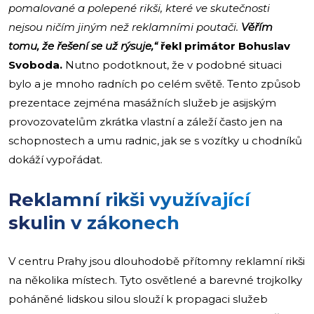
pomalované a polepené rikši, které ve skutečnosti
nejsou ničím jiným než reklamními poutači.
Věřím
tomu, že řešení se už rýsuje,“
řekl primátor Bohuslav
Svoboda.
Nutno podotknout, že v podobné situaci
bylo a je mnoho radních po celém světě. Tento způsob
prezentace zejména masážních služeb je asijským
provozovatelům zkrátka vlastní a záleží často jen na
schopnostech a umu radnic, jak se s vozítky u chodníků
dokáží vypořádat.
Reklamní rikši využívající
skulin v zákonech
V centru Prahy jsou dlouhodobě přítomny reklamní rikši
na několika místech. Tyto osvětlené a barevné trojkolky
poháněné lidskou silou slouží k propagaci služeb