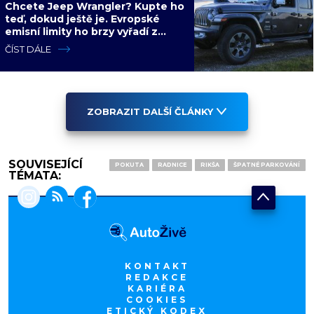
Chcete Jeep Wrangler? Kupte ho
teď, dokud ještě je. Evropské
emisní limity ho brzy vyřadí z
nabídky nadobro
ČÍST DÁLE
ZOBRAZIT DALŠÍ ČLÁNKY
SOUVISEJÍCÍ
POKUTA
RADNICE
RIKŠA
ŠPATNÉ PARKOVÁNÍ
TÉMATA:
KONTAKT
REDAKCE
KARIÉRA
COOKIES
ETICKÝ KODEX