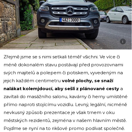
i
Zřejmě jsme se s nimi setkali téměř všichni. Ve více či
méně dokonalém stavu postávají před provozovnami
svých majitelů a polepem či potiskem, vyvedeným na
jejich každém centimetru
volné plochy, se snaží
nalákat kolemjdoucí, aby sešli z plánované cesty
a
zavítali do masážního salonu, kavárny či herny umístěné
přímo naproti stojícímu vozidlu. Levný‚ legální, nicméně
nevkusný způsob prezentace je však trnem v oku
městských rezidentů, zejména v našem hlavním městě.
Pojďme se nyní na to rikšové promo podívat společně.