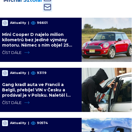
Aktuality
|
96601
Mini Cooper D najelo milion
kilometrů bez jediné výměny
motoru. Němec s ním objel 25
zemí a míří na další milion
ČÍST DÁLE
Aktuality
|
93119
Gang kradl auta ve Francii a
Belgii, přebíjel VIN v Česku a
prodával je v Polsku. Naletěl i
polský vicepremiér
ČÍST DÁLE
Aktuality
|
90574