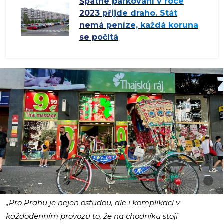
Špatné parkování v roce
2023 přijde draho. Stát
nemá peníze, každá koruna
se počítá
i
„Pro Prahu je nejen ostudou, ale i komplikací v
každodenním provozu to, že na chodníku stojí