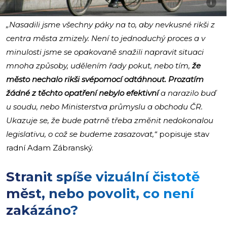
i
„Nasadili jsme všechny páky na to, aby nevkusné rikši z
centra města zmizely. Není to jednoduchý proces a v
minulosti jsme se opakovaně snažili napravit situaci
mnoha způsoby, udělením řady pokut, nebo tím,
že
město nechalo rikši svépomocí odtáhnout. Prozatím
žádné z těchto opatření nebylo efektivní
a narazilo buď
u soudu, nebo Ministerstva průmyslu a obchodu ČR.
Ukazuje se, že bude patrně třeba změnit nedokonalou
legislativu, o což se budeme zasazovat,“
popisuje stav
radní Adam Zábranský.
Stranit spíše vizuální čistotě
měst, nebo povolit, co není
zakázáno?