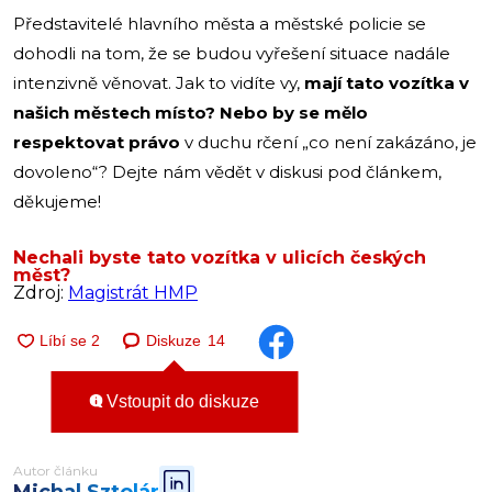
Představitelé hlavního města a městské policie se
dohodli na tom, že se budou vyřešení situace nadále
intenzivně věnovat. Jak to vidíte vy,
mají tato vozítka v
našich městech místo?
Nebo by se mělo
respektovat právo
v duchu rčení „co není zakázáno, je
dovoleno“? Dejte nám vědět v diskusi pod článkem,
děkujeme!
Nechali byste tato vozítka v ulicích českých
měst?
Zdroj:
Magistrát HMP
Diskuze
14
Vstoupit do diskuze
Autor článku
Michal Sztolár