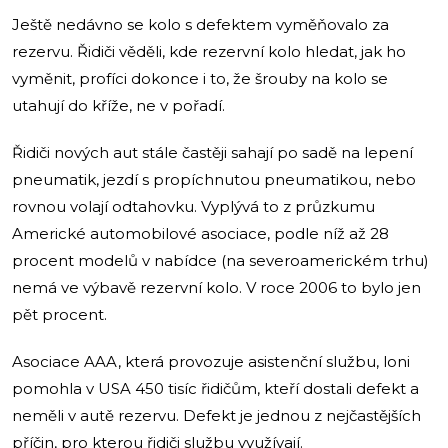
Ještě nedávno se kolo s defektem vyměňovalo za
rezervu. Řidiči věděli, kde rezervní kolo hledat, jak ho
vyměnit, profíci dokonce i to, že šrouby na kolo se
utahují do kříže, ne v pořadí.
Řidiči nových aut stále častěji sahají po sadě na lepení
pneumatik, jezdí s propíchnutou pneumatikou, nebo
rovnou volají odtahovku. Vyplývá to z průzkumu
Americké automobilové asociace, podle níž až 28
procent modelů v nabídce (na severoamerickém trhu)
nemá ve výbavě rezervní kolo. V roce 2006 to bylo jen
pět procent.
Asociace AAA, která provozuje asistenční službu, loni
pomohla v USA 450 tisíc řidičům, kteří dostali defekt a
neměli v autě rezervu. Defekt je jednou z nejčastějších
příčin, pro kterou řidiči službu využívají.