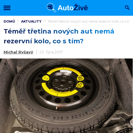
DOMŮ
AKTUALITY
Téměř třetina nových aut nemá rezervní kolo, co s tím
Téměř třetina nových aut nemá
rezervní kolo, co s tím?
Michal Ryšavý
23. října 2017