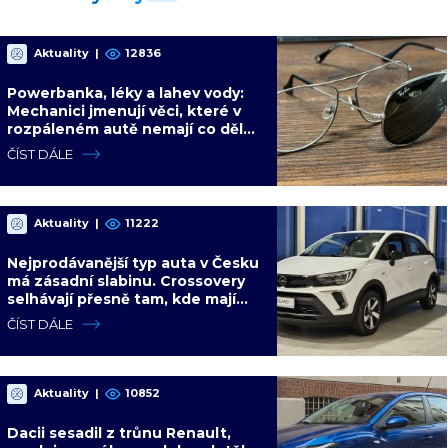
Aktuality
|
12836
Powerbanka, léky a lahev vody:
Mechanici jmenují věci, které v
rozpáleném autě nemají co dělat.
Hrozí i požár
ČÍST DÁLE
Aktuality
|
11222
Nejprodávanější typ auta v Česku
má zásadní slabinu. Crossovery
selhávají přesně tam, kde mají
být nejsilnější
ČÍST DÁLE
Aktuality
|
10852
Dacii sesadil z trůnu Renault,