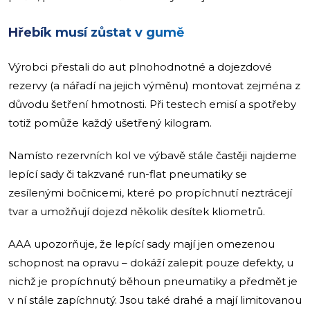
Hřebík musí zůstat v gumě
Výrobci přestali do aut plnohodnotné a dojezdové
rezervy (a nářadí na jejich výměnu) montovat zejména z
důvodu šetření hmotnosti. Při testech emisí a spotřeby
totiž pomůže každý ušetřený kilogram.
Namísto rezervních kol ve výbavě stále častěji najdeme
lepící sady či takzvané run-flat pneumatiky se
zesílenými bočnicemi, které po propíchnutí neztrácejí
tvar a umožňují dojezd několik desítek kliometrů.
AAA upozorňuje, že lepící sady mají jen omezenou
schopnost na opravu – dokáží zalepit pouze defekty, u
nichž je propíchnutý běhoun pneumatiky a předmět je
v ní stále zapíchnutý. Jsou také drahé a mají limitovanou