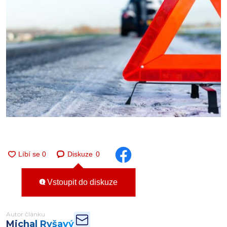
Diskuze
0
Vstoupit do diskuze
Autor článku
Michal Ryšavý