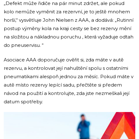
„Defekt může řidiče na pár minut zdržet, ale pokud
kolo nemůže vyměnit za rezervní, je to ještě mnohem
horší,“ vysvětluje John Nielsen z AAA, a dodává: „Rutinní
postup výměny kola na kraji cesty se bez rezervy mění
na složitou a nákladnou poruchu , která vyžaduje odtah
do pneuservisu. “
Asociace AAA doporučuje ověřit si, zda máte v autě
rezervu, a kontrolovat její nahuštění spolu s ostatními
pneumatikami alespoň jednou za měsíc. Pokud máte v
autě místo rezervy lepící sadu, přečtěte si předem
návod na použití a kontrolujte, zda jste nezmeškali její
datum spotřeby.