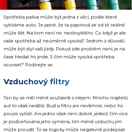
Spotřeba paliva může být jedna z věcí, podle které
vybíráme auto. Je jasné, že ta papírová se od té reálné
může lišit. Na tom není nic neobvyklého. Co když je ale
vaše spotřeba až neúměrně vysoká? Jedním z důvodů
může být styl vaší jízdy. Pokud zde problém není, je na
čase hledat ho jinde. S čím může vysoká spotřeba
souviset? Podívejte se.
Vzduchový filtry
Ten by se měl měnit současně s olejem. Mnoho majitelů
aut to však nedělá. Buď si filtru ani nevšimne, nebo ho
pouze vyčistí. Ani jedno však není dobré, jelikož čím více
je podceňována jeho výměna, tím méně vzduchu jím
může proudit. To se logicky může negativně podepsat