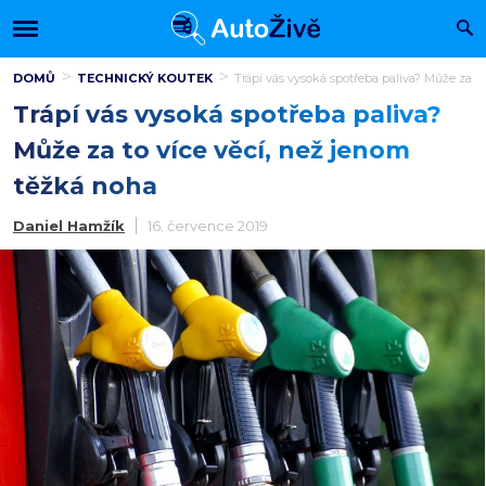
DOMŮ
TECHNICKÝ KOUTEK
Trápí vás vysoká spotřeba paliva? Může za t
Trápí vás vysoká spotřeba paliva?
Může za to více věcí, než jenom
těžká noha
Daniel Hamžík
16. července 2019