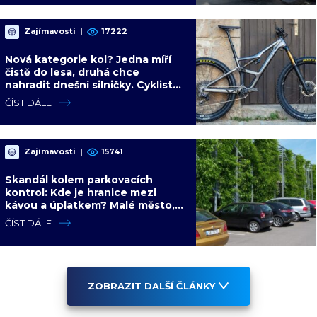
Zajímavosti
|
17222
Nová kategorie kol? Jedna míří
čistě do lesa, druhá chce
nahradit dnešní silničky. Cyklisté
mají rozporuplné názory
ČÍST DÁLE
Zajímavosti
|
15741
Skandál kolem parkovacích
kontrol: Kde je hranice mezi
kávou a úplatkem? Malé město,
malá výhoda, velký problém
ČÍST DÁLE
ZOBRAZIT DALŠÍ ČLÁNKY