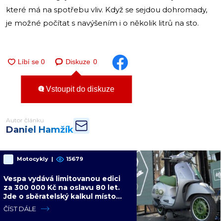
které má na spotřebu vliv. Když se sejdou dohromady,
je možné počítat s navýšením i o několik litrů na sto.
Diskuze
0
Vstoupit do diskuze
Autor článku
Daniel Hamžík
Motocykly
|
15679
Vespa vydává limitovanou edici
za 300 000 Kč na oslavu 80 let.
Jde o sběratelský kalkul místo
jízdního upgradu
ČÍST DÁLE