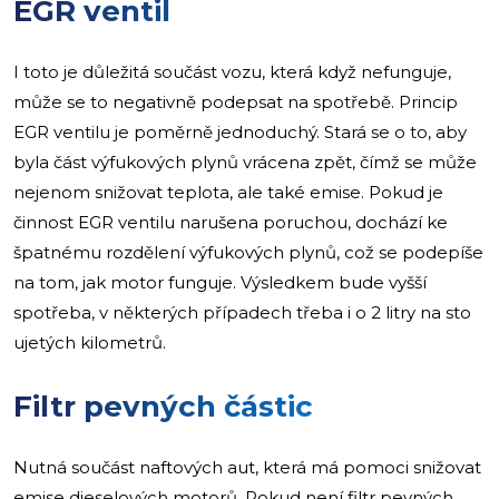
EGR ventil
I toto je důležitá součást vozu, která když nefunguje,
může se to negativně podepsat na spotřebě. Princip
EGR ventilu je poměrně jednoduchý. Stará se o to, aby
byla část výfukových plynů vrácena zpět, čímž se může
nejenom snižovat teplota, ale také emise. Pokud je
činnost EGR ventilu narušena poruchou, dochází ke
špatnému rozdělení výfukových plynů, což se podepíše
na tom, jak motor funguje. Výsledkem bude vyšší
spotřeba, v některých případech třeba i o 2 litry na sto
ujetých kilometrů.
Filtr pevných částic
Nutná součást naftových aut, která má pomoci snižovat
emise dieselových motorů. Pokud není filtr pevných