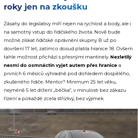
roky jen na zkoušku
Zásahy do legislativy míří nejen na rychlost a body, ale i
na samotný vstup do řidičského života. Nově bude
možné získat řidičské oprávnění skupiny B už po
dovršení 17 let, zatímco dosud platila hranice 18. Ovšem
tahle možnost přichází s přesnými mantinely.
Nezletilý
nesmí do osmnáctin vyjet autem přes hranice
a
prvních 6 měsíců výhradně pod dohledem dospělého,
zkušeného řidiče. Mentor? Minimum 25 let věku,
nejméně 5 let držení „béčka“, v minulosti bez zákazu
řízení a pokaždé zcela střízlivý, bez výjimek.