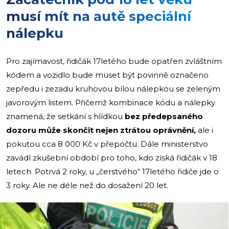
musí mít na autě speciální
nálepku
Pro zajímavost, řidičák 17letého bude opatřen zvláštním
kódem a vozidlo bude muset být povinně označeno
zepředu i zezadu kruhovou bílou nálepkou se zeleným
javorovým listem. Přičemž kombinace kódu a nálepky
znamená, že setkání s hlídkou
bez předepsaného
dozoru může skončit nejen ztrátou oprávnění,
ale i
pokutou cca 8 000 Kč v přepočtu. Dále ministerstvo
zavádí zkušební období pro toho, kdo získá řidičák v 18
letech. Potrvá 2 roky, u „čerstvého“ 17letého řidiče jde o
3 roky. Ale ne déle než do dosažení 20 let.