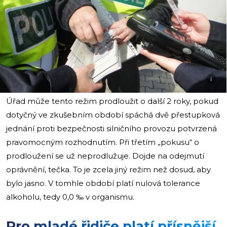
i
Úřad může tento režim prodloužit o další 2 roky, pokud
dotyčný ve zkušebním období spáchá dvě přestupková
jednání proti bezpečnosti silničního provozu potvrzená
pravomocným rozhodnutím. Při třetím „pokusu“ o
prodloužení se už neprodlužuje. Dojde na odejmutí
oprávnění, tečka. To je zcela jiný režim než dosud, aby
bylo jasno. V tomhle období platí nulová tolerance
alkoholu, tedy 0,0 ‰ v organismu.
Pro mladé řidiče platí přísnější