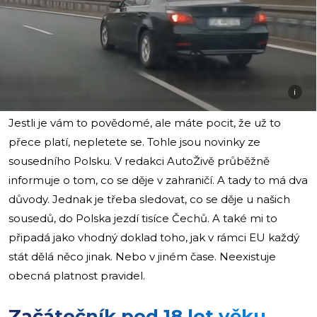
i
Jestli je vám to povědomé, ale máte pocit, že už to
přece platí, nepletete se. Tohle jsou novinky ze
sousedního Polsku. V redakci AutoŽivě průběžně
informuje o tom, co se děje v zahraničí. A tady to má dva
důvody. Jednak je třeba sledovat, co se děje u našich
sousedů, do Polska jezdí tisíce Čechů. A také mi to
připadá jako vhodný doklad toho, jak v rámci EU každý
stát dělá něco jinak. Nebo v jiném čase. Neexistuje
obecná platnost pravidel.
Začátečník pod 18 let věku