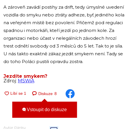
A zároveň zavádí postihy za drift, tedy úmyslné uvedení
vozidla do smyku nebo ztráty adheze, byť jediného kola
na veřejném místě bez povolení. Přičemž pod regulaci
spadnou i motorkáři, kteří jezdí po jednom kole. Za
organizaci nebo účast v nelegálních závodech hrozí
trest odnětí svobody od 3 měsíců do 5 let. Tak to je síla.
U nás takto exaktně zákaz jezdit smykem není. Tady se
do toho Poláci pustili opravdu zostra.
Jezdíte smykem?
Zdroj:
MSWiA
Diskuze
8
Vstoupit do diskuze
Autor článku