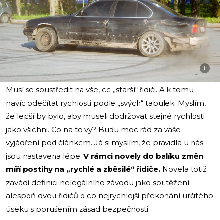
i
Musí se soustředit na vše, co „starší“ řidiči. A k tomu
navíc odečítat rychlosti podle „svých“ tabulek. Myslím,
že lepší by bylo, aby museli dodržovat stejné rychlosti
jako všichni. Co na to vy? Budu moc rád za vaše
vyjádření pod článkem. Já si myslím, že pravidla u nás
jsou nastavena lépe.
V rámci novely do balíku změn
míří postihy na „rychlé a zběsilé“ řidiče.
Novela totiž
zavádí definici nelegálního závodu jako soutěžení
alespoň dvou řidičů o co nejrychlejší překonání určitého
úseku s porušením zásad bezpečnosti.