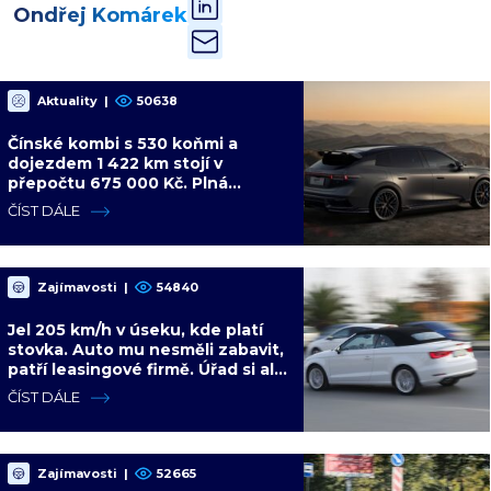
Ondřej Komárek
Aktuality
|
50638
Čínské kombi s 530 koňmi a
dojezdem 1 422 km stojí v
přepočtu 675 000 Kč. Plná
výbava je v ceně, VW a BMW mají
ČÍST DÁLE
problém
Zajímavosti
|
54840
Jel 205 km/h v úseku, kde platí
stovka. Auto mu nesměli zabavit,
patří leasingové firmě. Úřad si ale
poradil jinak
ČÍST DÁLE
Zajímavosti
|
52665