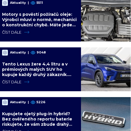
Aktuality
|
5511
Motory s pověstí požíračů oleje:
Výrobci mluví o normě, mechanici
o konstrukční chybě. Máte jeden
z nich?
ČÍST DÁLE
Aktuality
|
9048
Tento Lexus žere 4,4 litru a v
prémiových malých SUV ho
kupuje každý druhý zákazník.
Konkurence jen přihlíží
ČÍST DÁLE
Aktuality
|
5226
Kupujete ojetý plug-in hybrid?
Bez ověřeného reportu baterie
riskujete, že vám zbude drahý
spalovák