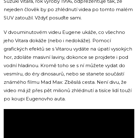
Suzuki Vitara, rok výroby 1996, odprezentuje tak, že
nejeden člověk by po zhlédnutí videa po tomto malém
SUV zatoužil. Vždyť posuďte sami.
V dvouminutovém videu Eugene ukáže, co všechno
jeho Vitara dokáže (nebo i nedokáže). Pomocí
grafických efektů se s Vitarou vydáte na úpatí vysokých
hor, zdoláte masivní laviny, dokonce se projdete i pod
vodní hladinou. Kromě toho se s ní můžete vydat do
vesmíru, do éry dinosaurů, nebo se stanete součástí
známého filmu Mad Max: Zběsilá cesta. Není divu, že
video má již přes pět milionů zhlédnutí a tisíce lidí touží
po koupi Eugenovho auta.