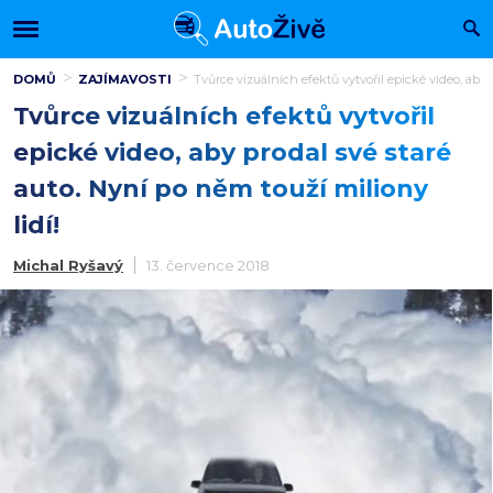
DOMŮ
ZAJÍMAVOSTI
Tvůrce vizuálních efektů vytvořil epické video, aby 
Tvůrce vizuálních efektů vytvořil
epické video, aby prodal své staré
auto. Nyní po něm touží miliony
lidí!
Michal Ryšavý
13. července 2018