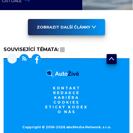
ČÍST DÁLE
ZOBRAZIT DALŠÍ ČLÁNKY
SOUVISEJÍCÍ TÉMATA:
KONTAKT
REDAKCE
KARIÉRA
COOKIES
ETICKÝ KODEX
O NÁS
Copyright © 2016-2026 abcMedia Network, s.r.o.