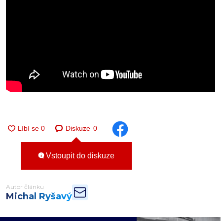
Diskuze
0
Vstoupit do diskuze
Autor článku
Michal Ryšavý