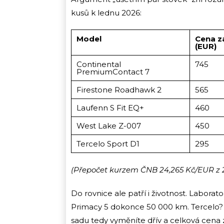
kusů k lednu 2026:
Model
Cena z
(EUR)
Continental
745
PremiumContact 7
Firestone Roadhawk 2
565
Laufenn S Fit EQ+
460
West Lake Z-007
450
Tercelo Sport D1
295
(Přepočet kurzem ČNB 24,265 Kč/EUR z 23
Do rovnice ale patří i životnost. Labora
Primacy 5 dokonce 50 000 km. Tercelo?
sadu tedy vyměníte dřív a celková cena 