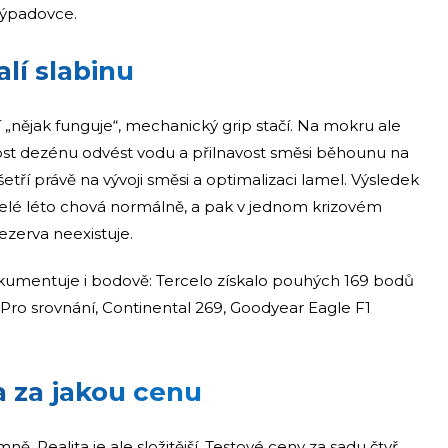
 výpadovce.
lí slabinu
 „nějak funguje“, mechanický grip stačí. Na mokru ale
ost dezénu odvést vodu a přilnavost směsi běhounu na
ří právě na vývoji směsi a optimalizaci lamel. Výsledek
e celé léto chová normálně, a pak v jednom krizovém
rezerva neexistuje.
kumentuje i bodově: Tercelo získalo pouhých 169 bodů
Pro srovnání, Continental 269, Goodyear Eagle F1
 a za jakou cenu
. Realita je ale složitější. Testové ceny za sadu čtyř