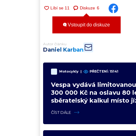
Diskuze
6
Vstoupit do diskuze
Autor článku
Daniel Karban
Motocykly
|
PŘEČTENÍ:
15141
Vespa vydává limitovanou 
300 000 Kč na oslavu 80 le
sběratelský kalkul místo j
upgradu
ČÍST DÁLE