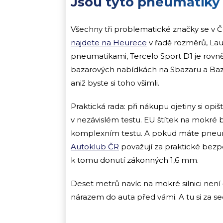
Jsou tyto pneumatiky
Všechny tři problematické značky se v 
najdete na Heurece
v řadě rozměrů, Lau
pneumatikami, Tercelo Sport D1 je rovně
bazarových nabídkách na Sbazaru a Bazoš
aniž byste si toho všimli.
Praktická rada: při nákupu ojetiny si o
v nezávislém testu. EU štítek na mokré
komplexním testu. A pokud máte pneuma
Autoklub ČR
považují za praktické bezp
k tomu donutí zákonných 1,6 mm.
Deset metrů navíc na mokré silnici není 
nárazem do auta před vámi. A tu si za s