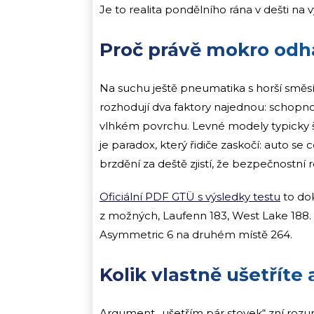
Je to realita pondělního rána v dešti na
Proč právě mokro odha
Na suchu ještě pneumatika s horší směsí
rozhodují dva faktory najednou: schopn
vlhkém povrchu. Levné modely typicky šet
je paradox, který řidiče zaskočí: auto s
brzdění za deště zjistí, že bezpečnostní 
Oficiální PDF GTÜ s výsledky testu
to do
z možných, Laufenn 183, West Lake 188. 
Asymmetric 6 na druhém místě 264.
Kolik vlastně ušetříte
Argument „ušetřím pár stovek“ zní rozumně