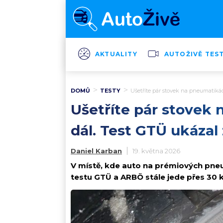
AKTUALITY
AUTOŽIVĚ TES
DOMŮ
TESTY
Ušetříte pár stovek na pneumatikác
Ušetříte pár stovek 
dál. Test GTÜ ukázal
Daniel Karban
19. května 2026
V místě, kde auto na prémiových pneum
testu GTÜ a ARBÖ stále jede přes 30 k