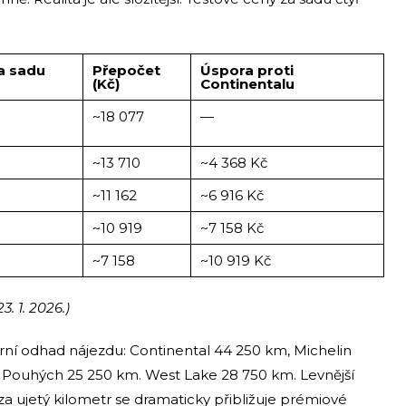
a sadu
Přepočet
Úspora proti
(Kč)
Continentalu
~18 077
—
~13 710
~4 368 Kč
~11 162
~6 916 Kč
~10 919
~7 158 Kč
~7 158
~10 919 Kč
. 1. 2026.)
torní odhad nájezdu: Continental 44 250 km, Michelin
 Pouhých 25 250 km. West Lake 28 750 km. Levnější
za ujetý kilometr se dramaticky přibližuje prémiové