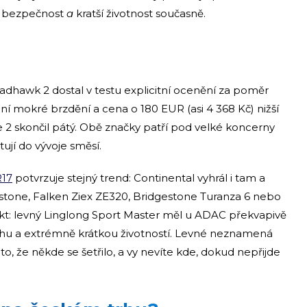
ší bezpečnost
a
kratší životnost současně.
adhawk 2 dostal v testu explicitní ocenění za poměr
dní mokré brzdění a cena o 180 EUR (asi 4 368 Kč) nižší
 2 skončil pátý. Obě značky patří pod velké koncerny
tují do vývoje směsí.
R17
potvrzuje stejný trend: Continental vyhrál i tam a
stone, Falken Ziex ZE320, Bridgestone Turanza 6 nebo
t: levný Linglong Sport Master měl u ADAC překvapivě
uchu a extrémně krátkou životností. Levné neznamená
 že někde se šetřilo, a vy nevíte kde, dokud nepřijde