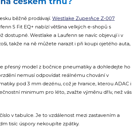
 na českém trhu?
Česku běžně prodávají.
Westlake ZuperAce Z-007
fenn S Fit EQ+ nabízí většina velkých e-shopů s
ž dostupné. Westlake a Laufenn se navíc objevují i v
i, takže na ně můžete narazit i při koupi ojetého auta,
pište přesný model z bočnice pneumatiky a dohledejte ho
 brzdění nemusí odpovídat reálnému chování v
tiky pod 3 mm dezénu, což je hranice, kterou ADAC i
ečnostní minimum pro léto, zvažte výměnu dřív, než vás
číslo v tabulce. Je to vzdálenost mezi zastavením a
edm tisíc úspory nekoupíte zpátky.