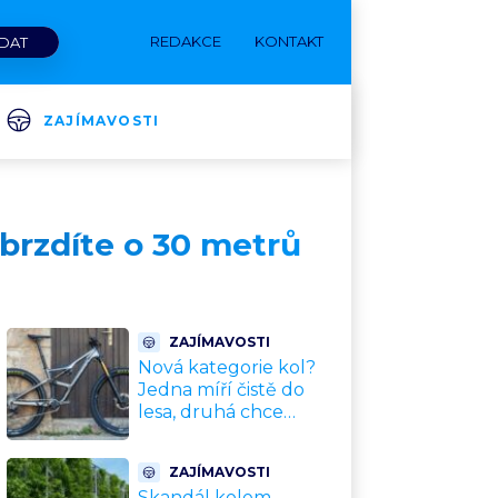
REDAKCE
KONTAKT
ZAJÍMAVOSTI
abrzdíte o 30 metrů
ZAJÍMAVOSTI
Nová kategorie kol?
Jedna míří čistě do
lesa, druhá chce
nahradit dnešní
silničky. Cyklisté mají
ZAJÍMAVOSTI
rozporuplné názory
Skandál kolem