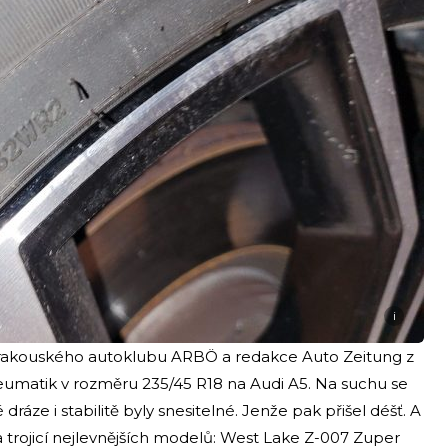
i
rakouského autoklubu ARBÖ a redakce Auto Zeitung z
neumatik v rozměru 235/45 R18 na Audi A5. Na suchu se
ráze i stabilitě byly snesitelné. Jenže pak přišel déšť. A
trojicí nejlevnějších modelů: West Lake Z-007 Zuper