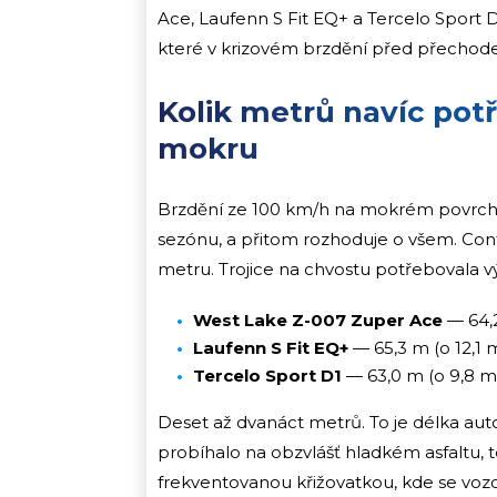
Ace, Laufenn S Fit EQ+ a Tercelo Sport 
které v krizovém brzdění před přecho
Kolik metrů navíc pot
mokru
Brzdění ze 100 km/h na mokrém povrchu, 
sezónu, a přitom rozhoduje o všem. Conti
metru. Trojice na chvostu potřebovala vý
West Lake Z-007 Zuper Ace
— 64,2
Laufenn S Fit EQ+
— 65,3 m (o 12,1 
Tercelo Sport D1
— 63,0 m (o 9,8 m
Deset až dvanáct metrů. To je délka au
probíhalo na obzvlášť hladkém asfaltu, 
frekventovanou křižovatkou, kde se vozovk