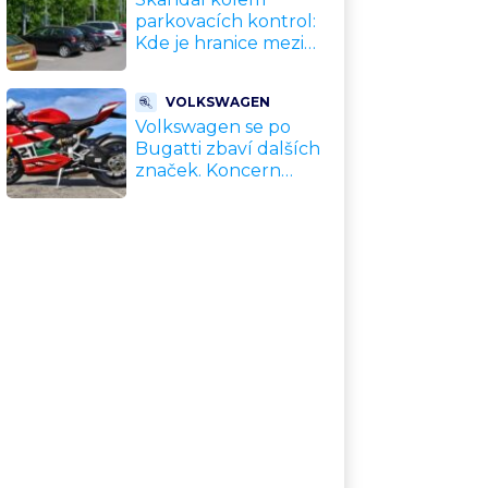
parkovacích kontrol:
Kde je hranice mezi
kávou a úplatkem?
Malé město, malá
VOLKSWAGEN
výhoda, velký
Volkswagen se po
problém
Bugatti zbaví dalších
značek. Koncern
přiznal, že jeho dekády
fungující model je u
konce