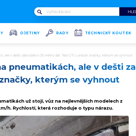
TY
OJETINY
RADY
TECHNICKÝ KOUTEK
h, ale v dešti zabrzdíte o 30 metrů dál. Test GTÜ ukázal značky, kterým se vyhnout
na pneumatikách, ale v dešti z
 značky, kterým se vyhnout
atikách už stojí, vůz na nejlevnějších modelech z
m/h. Rychlostí, která rozhoduje o typu nárazu.