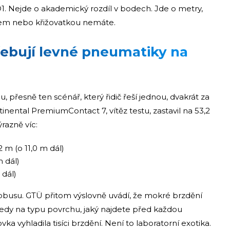
D1. Nejde o akademický rozdíl v bodech. Jde o metry,
dem nebo křižovatkou nemáte.
řebují levné pneumatiky na
přesně ten scénář, který řidič řeší jednou, dvakrát za
nental PremiumContact 7, vítěz testu, zastavil na 53,2
razně víc:
 m (o 11,0 m dál)
m dál)
 dál)
tobusu. GTÜ přitom výslovně uvádí, že mokré brzdění
tedy na typu povrchu, jaký najdete před každou
a vyhladila tisíci brzdění. Není to laboratorní exotika.