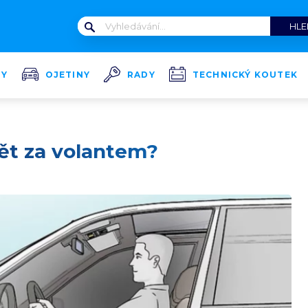
TY
OJETINY
RADY
TECHNICKÝ KOUTEK
dět za volantem?