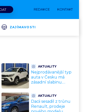
REDAKCE
KONTAKT
ZAJÍMAVOSTI
AKTUALITY
Nejprodávanější typ
auta v Česku má
zásadní slabinu.
Crossovery selhávají
přesně tam, kde mají
AKTUALITY
být nejsilnější
Dacii sesadil z trůnu
Renault, prodeje
nového modelu