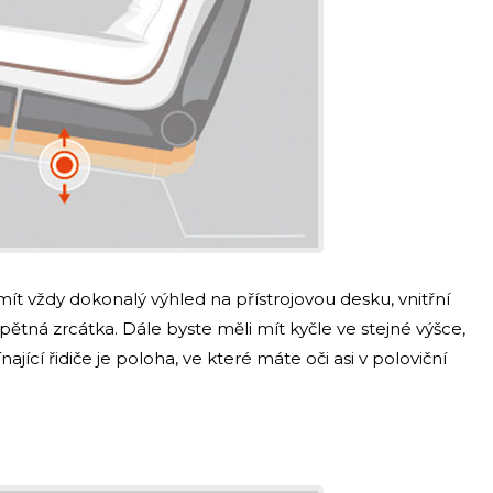
ít vždy dokonalý výhled na přístrojovou desku, vnitřní
 zpětná zrcátka. Dále byste měli mít kyčle ve stejné výšce,
ící řidiče je poloha, ve které máte oči asi v poloviční