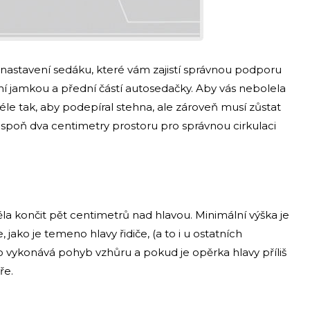
nastavení sedáku, které vám zajistí správnou podporu
 jamkou a přední částí autosedačky. Aby vás nebolela
déle tak, aby podepíral stehna, ale zároveň musí zůstat
poň dva centimetry prostoru pro správnou cirkulaci
la končit pět centimetrů nad hlavou. Minimální výška je
, jako je temeno hlavy řidiče, (a to i u ostatních
 vykonává pohyb vzhůru a pokud je opěrka hlavy příliš
ře.