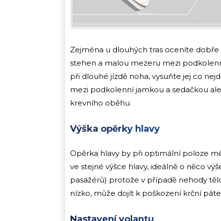
Zejména u dlouhých tras oceníte dobře 
stehen a malou mezeru mezi podkolenní
při dlouhé jízdě noha, vysuňte jej co nej
mezi podkolenní jamkou a sedačkou ales
krevního oběhu.
Výška opěrky hlavy
Opěrka hlavy by při optimální poloze mě
ve stejné výšce hlavy, ideálně o něco výše
pasažérů) protože v případě nehody tělo
nízko, může dojít k poškození krční páte
Nastavení volantu