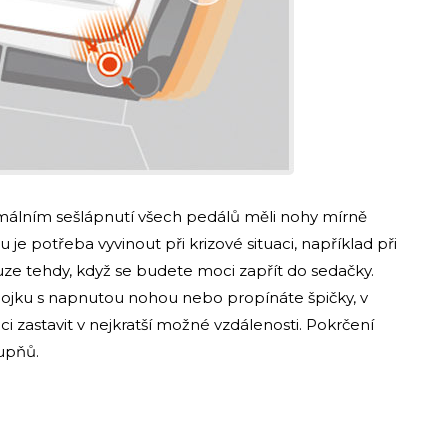
imálním sešlápnutí všech pedálů měli nohy mírně
 je potřeba vyvinout při krizové situaci, například při
ze tehdy, když se budete moci zapřít do sedačky.
ojku s napnutou nohou nebo propínáte špičky, v
zastavit v nejkratší možné vzdálenosti. Pokrčení
upňů.