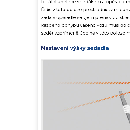
Ideální úhel mezi sedákem a opěradlem m
Řidič v této poloze prostřednictvím pánv
záda v opěradle se vjem přenáší do stř
každého pohybu vašeho vozu musí do cent
sedět vzpřímeně. Jedině v této poloze m
Nastavení výšky sedadla