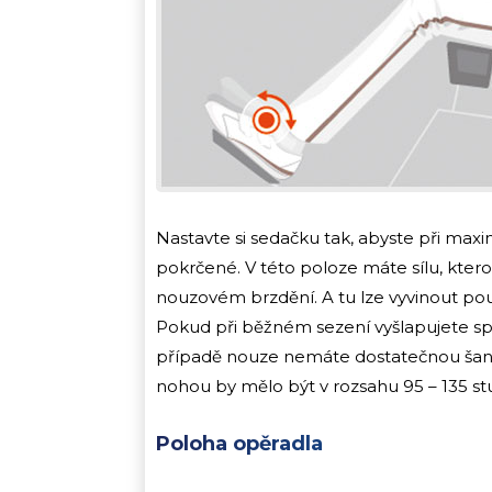
Nastavte si sedačku tak, abyste při max
pokrčené. V této poloze máte sílu, kterou
nouzovém brzdění. A tu lze vyvinout pou
Pokud při běžném sezení vyšlapujete sp
případě nouze nemáte dostatečnou šanci 
nohou by mělo být v rozsahu 95 – 135 st
Poloha opěr
adla