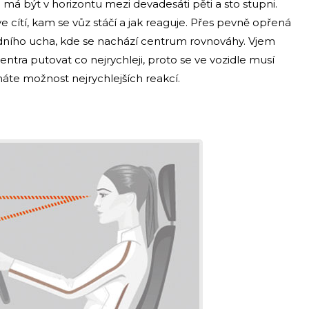
á být v horizontu mezi devadesáti pěti a sto stupni.
e cítí, kam se vůz stáčí a jak reaguje. Přes pevně opřená
edního ucha, kde se nachází centrum rovnováhy. Vjem
ra putovat co nejrychleji, proto se ve vozidle musí
áte možnost nejrychlejších reakcí.