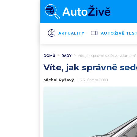
AKTUALITY
AUTOŽIVĚ TES
DOMŮ
RADY
Víte, jak správně sedět za volantem?
Víte, jak správně se
Michal Ryšavý
23. února 2018