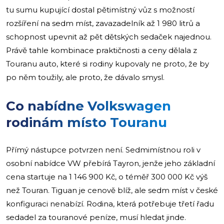
tu sumu kupující dostal pětimístný vůz s možností
rozšíření na sedm míst, zavazadelník až 1 980 litrů a
schopnost upevnit až pět dětských sedaček najednou.
Právě tahle kombinace praktičnosti a ceny dělala z
Touranu auto, které si rodiny kupovaly ne proto, že by
po něm toužily, ale proto, že dávalo smysl.
Co nabídne Volkswagen
rodinám místo Touranu
Přímý nástupce potvrzen není. Sedmimístnou roli v
osobní nabídce VW přebírá Tayron, jenže jeho základní
cena startuje na 1 146 900 Kč, o téměř 300 000 Kč výš
než Touran. Tiguan je cenově blíž, ale sedm míst v české
konfiguraci nenabízí. Rodina, která potřebuje třetí řadu
sedadel za touranové peníze, musí hledat jinde.