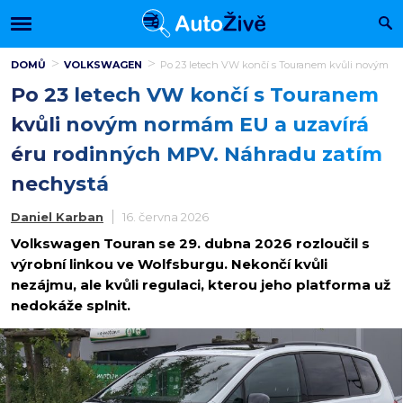
DOMŮ
VOLKSWAGEN
Po 23 letech VW končí s Touranem kvůli novým n
Po 23 letech VW končí s Touranem
kvůli novým normám EU a uzavírá
éru rodinných MPV. Náhradu zatím
nechystá
Daniel Karban
16. června 2026
Volkswagen Touran se 29. dubna 2026 rozloučil s
výrobní linkou ve Wolfsburgu. Nekončí kvůli
nezájmu, ale kvůli regulaci, kterou jeho platforma už
nedokáže splnit.