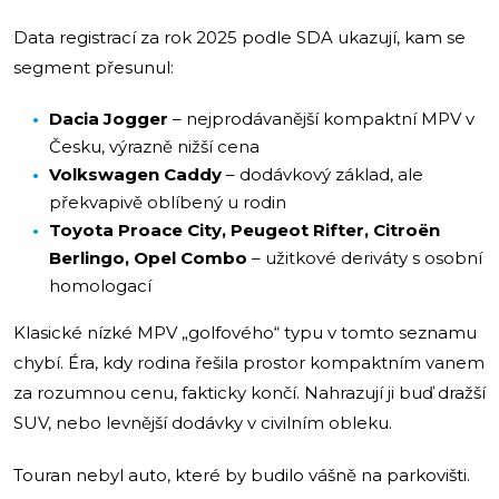
Data registrací za rok 2025 podle SDA ukazují, kam se
segment přesunul:
Dacia Jogger
– nejprodávanější kompaktní MPV v
Česku, výrazně nižší cena
Volkswagen Caddy
– dodávkový základ, ale
překvapivě oblíbený u rodin
Toyota Proace City, Peugeot Rifter, Citroën
Berlingo, Opel Combo
– užitkové deriváty s osobní
homologací
Klasické nízké MPV „golfového“ typu v tomto seznamu
chybí. Éra, kdy rodina řešila prostor kompaktním vanem
za rozumnou cenu, fakticky končí. Nahrazují ji buď dražší
SUV, nebo levnější dodávky v civilním obleku.
Touran nebyl auto, které by budilo vášně na parkovišti.