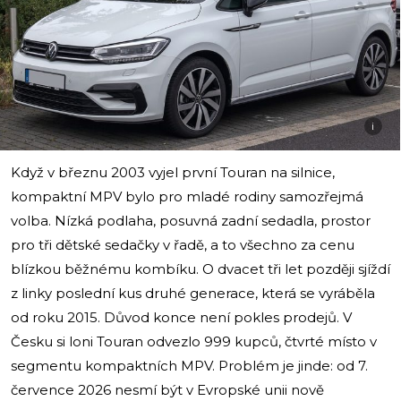
i
Když v březnu 2003 vyjel první Touran na silnice,
kompaktní MPV bylo pro mladé rodiny samozřejmá
volba. Nízká podlaha, posuvná zadní sedadla, prostor
pro tři dětské sedačky v řadě, a to všechno za cenu
blízkou běžnému kombíku. O dvacet tři let později sjíždí
z linky poslední kus druhé generace, která se vyráběla
od roku 2015. Důvod konce není pokles prodejů. V
Česku si loni Touran odvezlo 999 kupců, čtvrté místo v
segmentu kompaktních MPV. Problém je jinde: od 7.
července 2026 nesmí být v Evropské unii nově