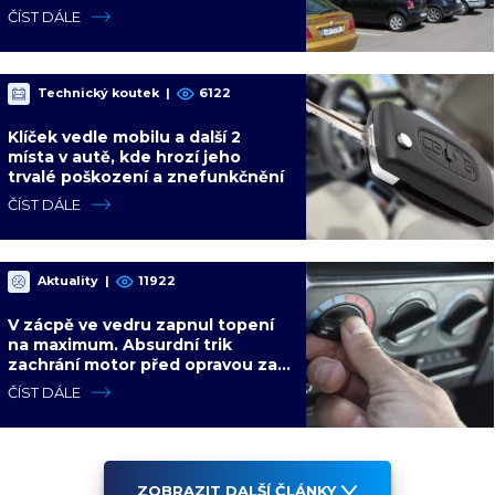
tomu čeká soud
ČÍST DÁLE
Technický koutek
|
6122
Klíček vedle mobilu a další 2
místa v autě, kde hrozí jeho
trvalé poškození a znefunkčnění
ČÍST DÁLE
Aktuality
|
11922
V zácpě ve vedru zapnul topení
na maximum. Absurdní trik
zachrání motor před opravou za
desítky tisíc
ČÍST DÁLE
ZOBRAZIT DALŠÍ ČLÁNKY