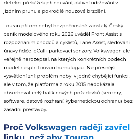
detekci překážek při couvání, aktivní udržování v
jízdním pruhu a pokročilé nouzové brzdění.
Touran přitom nebyl bezpečnostně zaostalý. Český
ceník modelového roku 2026 uváděl Front Assist s
rozpoznáním chodců a cyklistů, Lane Assist, sledování
únavy řidiče, eCall i parkovací senzory. Volkswagen ale
veřejně nerozepsal, na kterých konkrétních bodech
model nesplnil novou homologaci. Nejpřesnější
vysvětlení zní: problém nebyl v jedné chybějící funkci,
ale v tom, že platforma z roku 2015 nedokázala
absorbovat celý balík nových požadavků (senzory,
software, datové rozhraní, kybernetickou ochranu) bez
zásadní přestavby.
Proč Volkswagen raději zavřel
linku, než aby Touran