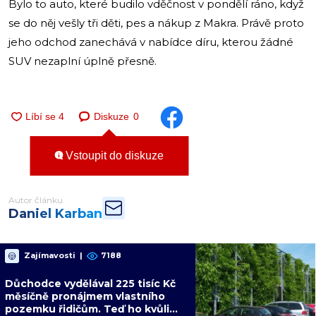
Bylo to auto, které budilo vděčnost v pondělí ráno, když
se do něj vešly tři děti, pes a nákup z Makra. Právě proto
jeho odchod zanechává v nabídce díru, kterou žádné
SUV nezaplní úplně přesně.
Diskuze
0
Vstoupit do diskuze
Autor článku
Daniel Karban
Zajímavosti
|
7188
Důchodce vydělával 225 tisíc Kč
měsíčně pronájmem vlastního
pozemku řidičům. Teď ho kvůli