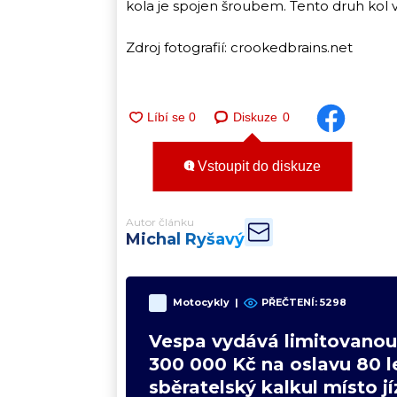
kola je spojen šroubem. Tento druh kol 
Zdroj fotografií: crookedbrains.net
Diskuze
0
Vstoupit do diskuze
Autor článku
Michal Ryšavý
Motocykly
|
PŘEČTENÍ:
5298
Vespa vydává limitovanou 
300 000 Kč na oslavu 80 le
sběratelský kalkul místo j