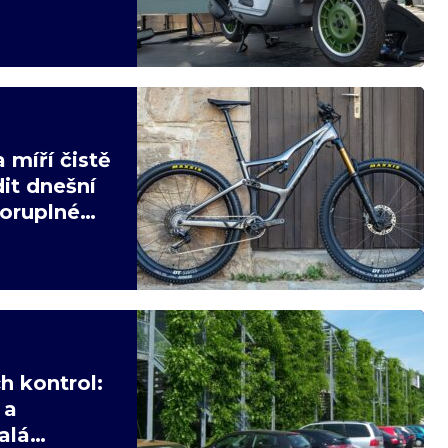
 míří čistě
it dnešní
poruplné
h kontrol:
 a
alá