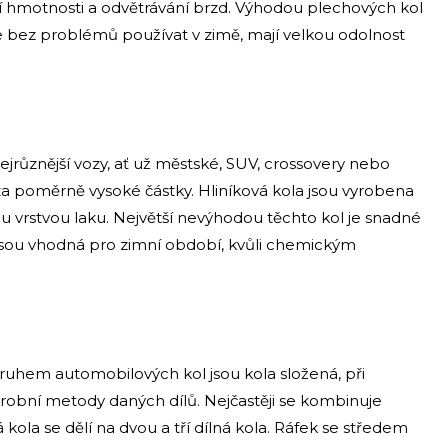
ší hmotnosti a odvětrávání brzd. Výhodou plechových kol
e bez problémů používat v zimě, mají velkou odolnost
ejrůznější vozy, ať už městské, SUV, crossovery nebo
e i za poměrně vysoké částky. Hliníková kola jsou vyrobena
 vrstvou laku. Největší nevýhodou těchto kol je snadné
ejsou vhodná pro zimní období, kvůli chemickým
ruhem automobilových kol jsou kola složená, při
ýrobní metody daných dílů. Nejčastěji se kombinuje
ná kola se dělí na dvou a tří dílná kola. Ráfek se středem