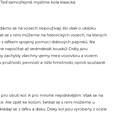
. Teď samozřejmě myslíme kola klasická.
 dávno se na vozech nepoužívají, šlo však o ukázku
kat se s nimi můžeme na historických vozech, na kterých
e s ráfkem spojený pomocí drátových paprsků. Na
 napočítat až sedmdesát kousků! Dráty jsou
aby zachytily všechny vjemy mezi vozovkou a vozem.
pružností, pevností a nižší hmotností, oproti současně
pro obutí kol. A pro mnohé nejošklivějším. Však se na
ice. Ale zpět ke kolům. Setkat se s nimi můžeme u
ládají se z ráfku a disku. Disky kol jsou vyrobeny z ocele