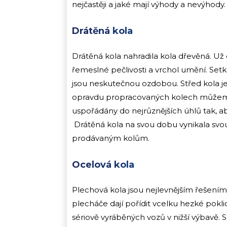
nejčastěji a jaké mají výhody a nevýhody
Drátěná kola
Drátěná kola nahradila kola dřevěná. Už
řemeslné pečlivosti a vrchol umění. Set
jsou neskutečnou ozdobou. Střed kola j
opravdu propracovaných kolech můžeme
uspořádány do nejrůznějších úhlů tak, 
Drátěná kola na svou dobu vynikala svou 
prodávaným kolům.
Ocelová kola
Plechová kola jsou nejlevnějším řešením 
plecháče dají pořídit vcelku hezké pokl
sériově vyráběných vozů v nižší výbavě. Sk