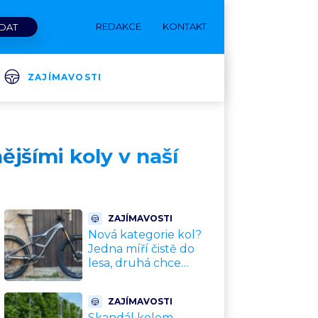
REDAKCE
KONTAKT
ZAJÍMAVOSTI
ějšími koly v naší
ZAJÍMAVOSTI
Nová kategorie kol?
Jedna míří čistě do
lesa, druhá chce
nahradit dnešní
silničky. Cyklisté mají
ZAJÍMAVOSTI
rozporuplné názory
Skandál kolem