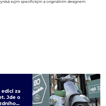
vyniká svým specifickým a originálním designem.
edici za
t. Jde o
ízdního