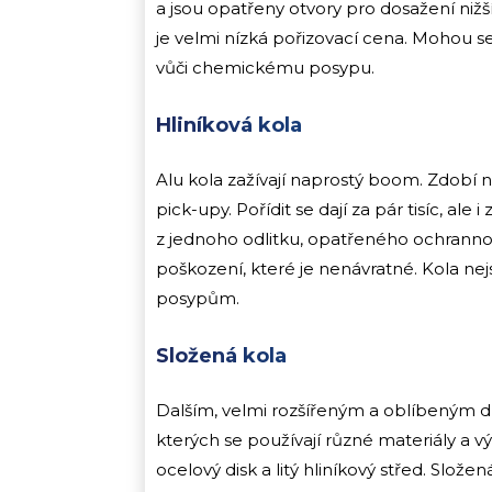
a jsou opatřeny otvory pro dosažení niž
je velmi nízká pořizovací cena. Mohou s
vůči chemickému posypu.
Hliníková kola
Alu kola zažívají naprostý boom. Zdobí n
pick-upy. Pořídit se dají za pár tisíc, al
z jednoho odlitku, opatřeného ochrannou
poškození, které je nenávratné. Kola n
posypům.
Složená kola
Dalším, velmi rozšířeným a oblíbeným d
kterých se používají různé materiály a v
ocelový disk a litý hliníkový střed. Slože