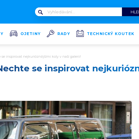
TY
OJETINY
RADY
TECHNICKÝ KOUTEK
se inspirovat nejkurióznějšími koly v naší galerii!
echte se inspirovat nejkuriózn