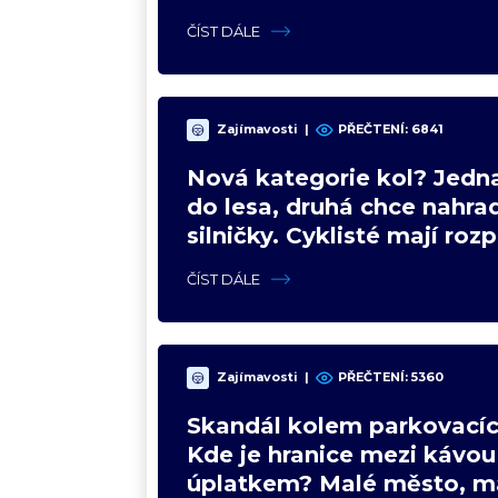
upgradu
ČÍST DÁLE
Zajímavosti
|
PŘEČTENÍ:
6841
Nová kategorie kol? Jedna
do lesa, druhá chce nahrad
silničky. Cyklisté mají roz
názory
ČÍST DÁLE
Zajímavosti
|
PŘEČTENÍ:
5360
Skandál kolem parkovacíc
Kde je hranice mezi kávou
úplatkem? Malé město, m