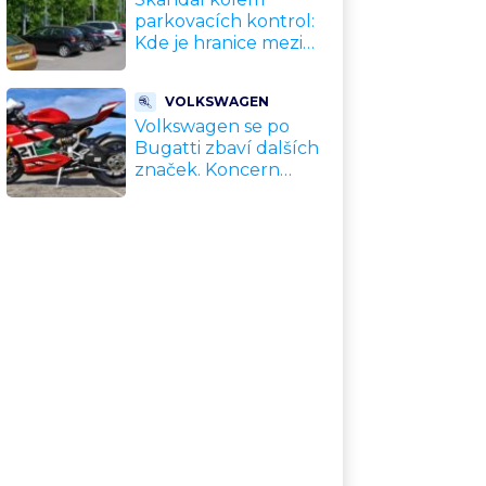
parkovacích kontrol:
Kde je hranice mezi
kávou a úplatkem?
Malé město, malá
VOLKSWAGEN
výhoda, velký
Volkswagen se po
problém
Bugatti zbaví dalších
značek. Koncern
přiznal, že jeho dekády
fungující model je u
konce