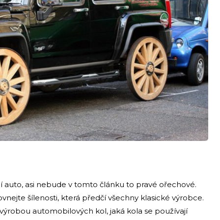
ají auto, asi nebude v tomto článku to pravé ořechové.
ovnejte šílenosti, která předčí všechny klasické výrobce.
rií výrobou automobilových kol, jaká kola se používají