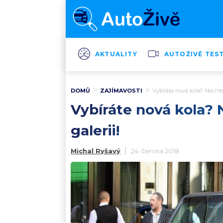
AKTUALITY
AUTOŽIVĚ TES
DOMŮ
ZAJÍMAVOSTI
Vybíráte nová kola? Nechte 
Vybíráte nová kola? N
galerii!
Michal Ryšavý
24. června 2018