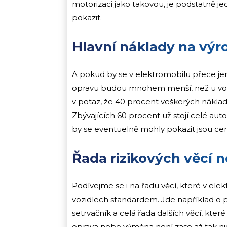
motorizaci jako takovou, je podstatně 
pokazit.
Hlavní náklady na výr
A pokud by se v elektromobilu přece je
opravu budou mnohem menší, než u vozu
v potaz, že 40 procent veškerých nákla
Zbývajících 60 procent už stojí celé au
by se eventuelně mohly pokazit jsou cen
Řada rizikových věcí 
Podívejme se i na řadu věcí, které v ele
vozidlech standardem. Jde například o
setrvačník a celá řada dalších věcí, kte
oprava nebo výměna není zase až tak ni