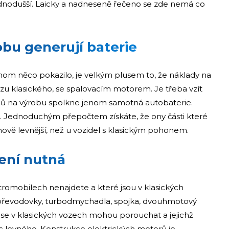
jednodušší. Laicky a nadneseně řečeno se zde nemá co
obu generují baterie
nom něco pokazilo, je velkým plusem to, že náklady na
 klasického, se spalovacím motorem. Je třeba vzít
dů na výrobu spolkne jenom samotná autobaterie.
to. Jednoduchým přepočtem získáte, že ony části které
ově levnější, než u vozidel s klasickým pohonem.
není nutná
ktromobilech nenajdete a které jsou v klasických
 převodovky, turbodmychadla, spojka, dvouhmotový
ré se v klasických vozech mohou porouchat a jejichž
c levného. Konstrukce elektrických motorů je