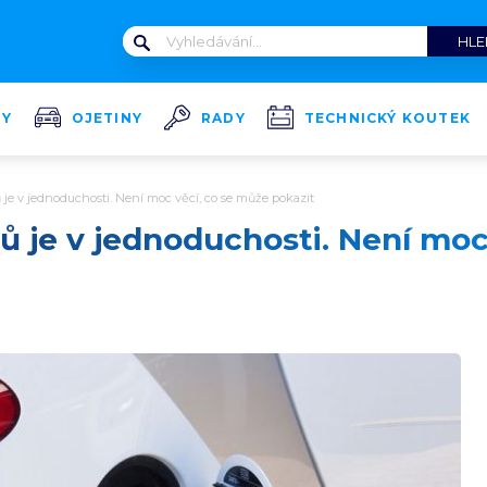
TY
OJETINY
RADY
TECHNICKÝ KOUTEK
je v jednoduchosti. Není moc věcí, co se může pokazit
 je v jednoduchosti. Není moc