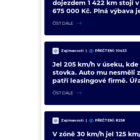
dojezdem 1 422 km stojí 
675 000 Kč. Plná výbava je
VW a BMW mají problém
ČÍST DÁLE
Zajímavosti
|
PŘEČTENÍ:
10433
Jel 205 km/h v úseku, kde 
stovka. Auto mu nesměli z
patří leasingové firmě. Úřa
poradil jinak
ČÍST DÁLE
Zajímavosti
|
PŘEČTENÍ:
8258
V zóně 30 km/h jel 125 km/