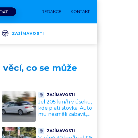
REDAKCE
KONTAKT
ZAJÍMAVOSTI
 věcí, co se může
ZAJÍMAVOSTI
Jel 205 km/h v úseku,
kde platí stovka. Auto
mu nesměli zabavit,
patří leasingové firmě.
Úřad si ale poradil jinak
ZAJÍMAVOSTI
V zóně 30 km/h jel 125