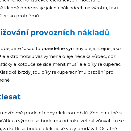
 kladně podepisuje jak na nákladech na výrobu, tak i
í riziko problémů.
žování provozních nákladů
bejdete? Jsou to pravidelné výměny oleje, stejně jako
U elektromobilu vás výměna oleje nečeká vůbec, což
tičky a kotouče se sice měnit musí, ale díky rekuperaci
Klasické brzdy jsou díky rekuperačnímu brzdění pro
méně.
lesat
zřejmě prodejní ceny elektromobilů. Zde je nutné si
čátku a výroba se bude rok od roku zefektivňovat. To se
 za kolik se budou elektrické vozy prodávat. Ostatně