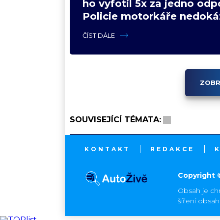
ho vyfotil 5x za jedno odp
Policie motorkáře nedoká
zastavit
ČÍST DÁLE
ZOBR
SOUVISEJÍCÍ TÉMATA:
KONTAKT
REDAKCE
Copyright 
Obsah je ch
šíření obsa