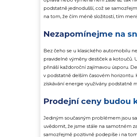
podstatně jednodušší, což se samozřejmě
na tom, že čím méně složitostí, tím menš
Nezapomínejme na sni
Bez čeho se u klasického automobilu neo
pravidelné výměny destiček a kotoučů. 
přináší každoroční zajímavou úsporu. Des
v podstatně delším časovém horizontu. 
získávání energie využívány podstatně 
Prodejní ceny budou k
Jediným současným problémem jsou samo
uvědomit, že jsme stále na samotném za
samozřejmě pozitivně podepíše i na tom,