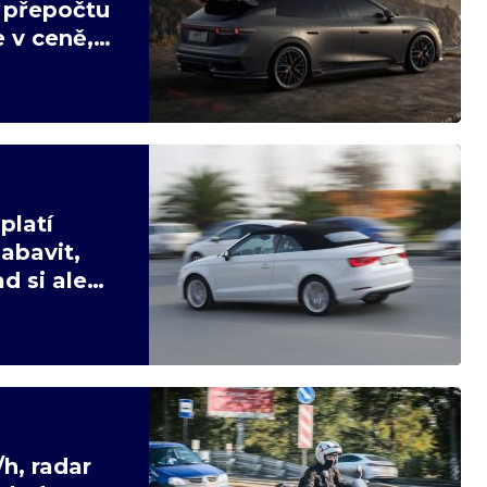
v přepočtu
 v ceně,
platí
abavit,
d si ale
h, radar