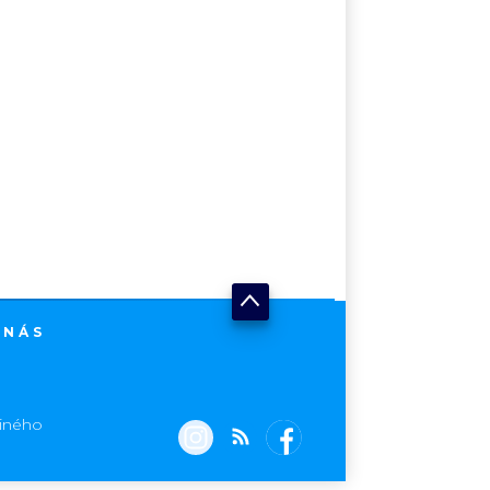
 NÁS
jiného