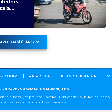
oledne.
zala
AZIT DALŠÍ ČLÁNKY
KARIÉRA
COOKIES
ETICKÝ KODEX
O
© 2016-2026 abcMedia Network, s.r.o.
ráněn autorským právem. Jakékoli užití včetně publikování nebo 
hu je bez písemného souhlasu zakázáno.