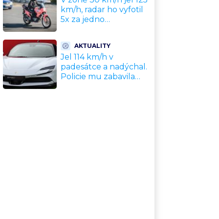
km/h, radar ho vyfotil
5x za jedno
odpoledne. Policie
motorkáře nedokázala
AKTUALITY
zastavit
Jel 114 km/h v
padesátce a nadýchal.
Policie mu zabavila
nové Ferrari za 11
milionů Kč, hrozí
dražba